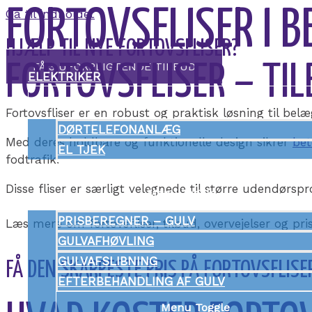
FORTOVSFLISER I 
Gå til indholdet
HJÆLP TIL NYE FORTOVSFLISER?
FÅ 3 UFORPLIGTENDE TILBUD
FORTOVSFLISER – TIL
ELEKTRIKER
Menu Toggle
Fortovsfliser er en robust og praktisk løsning til belæ
DØRTELEFONANLÆG
Med deres holdbare og funktionelle design sikrer
bet
EL TJEK
fodtrafik.
GULVLÆGGER
Disse fliser er særligt velegnede til større udendørspr
Menu Toggle
PRISBEREGNER – GULV
Læs mere om fortovsfliser, tilbud, overvejelser og pris
GULVAFHØVLING
GULVAFSLIBNING
FÅ DEN SKARPESTE PRIS PÅ FORTOVSFLISE
EFTERBEHANDLING AF GULV
Menu Toggle