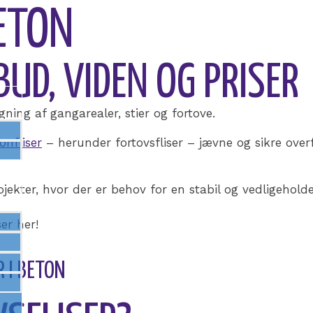
BETON
BUD, VIDEN OG PRISER
gning af gangarealer, stier og fortove.
onfliser
– herunder fortovsfliser – jævne og sikre ove
ojekter, hvor der er behov for en stabil og vedligeholde
er her!
R I BETON