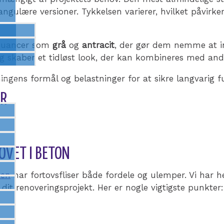
ngulære versioner. Tykkelsen varierer, hvilket påvirke
 nuancer som
grå
og
antracit
, der gør dem nemme at i
og skaber et tidløst look, der kan kombineres med and
gningens formål og belastninger for at sikre langvarig 
ER
TOVET I BETON
ten
har fortovsfliser både fordele og ulemper. Vi har he
f dit renoveringsprojekt.
Her er nogle vigtigste punkter: