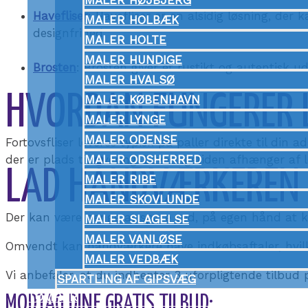
MALER HØJBJERG
Havefliser
: Havefliser er en alsidig løsning, der 
MALER HOLBÆK
designfrihed.
MALER HOLTE
MALER HUNDIGE
Brosten
: Brosten giver et rustikt og autentisk 
MALER HVALSØ
HVORDAN FUNGERER 
MALER KØBENHAVN
MALER LYNGE
MALER ODENSE
Fortovsfliser leveres typisk på paller direkte til din 
der er plads til levering. Leveringstiden afhænger af
MALER ODSHERRED
LAD HÅNDVÆRKEREN K
MALER RIBE
MALER SKOVLUNDE
Der kan være penge at spare ved, på egen hånd at kø
MALER SLAGELSE
MALER VANLØSE
Omvendt kan håndværkere have indkøbsaftaler, hvilket
MALER VEDBÆK
Vi anbefaler, at du indhenter 3 uforpligtende tilbud 
SPARTLING AF GIPSVÆG
TØMRER
MODTAG DINE GRATIS TILBUD: