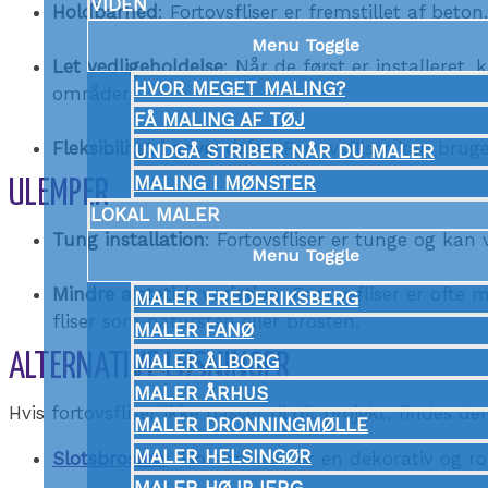
VIDEN
Holdbarhed
: Fortovsfliser er fremstillet af bet
Menu Toggle
Let vedligeholdelse
: Når de først er installeret,
HVOR MEGET MALING?
områder.
FÅ MALING AF TØJ
Fleksibilitet i anvendelse
: Fortovsfliser kan bruge
UNDGÅ STRIBER NÅR DU MALER
MALING I MØNSTER
ULEMPER
LOKAL MALER
Tung installation
: Fortovsfliser er tunge og kan 
Menu Toggle
Mindre æstetisk variation
: Fortovsfliser er oft
MALER FREDERIKSBERG
fliser som natursten eller brosten.
MALER FANØ
ALTERNATIVE LØSNINGER
MALER ÅLBORG
MALER ÅRHUS
Hvis fortovsfliser ikke passer til dit projekt, finde
MALER DRONNINGMØLLE
MALER HELSINGØR
Slotsbrosten
: Slotsbrosten er en dekorativ og r