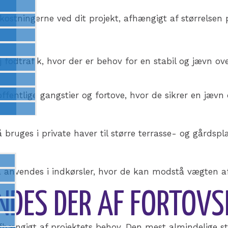
stningerne ved dit projekt, afhængigt af størrelsen p
j fodtrafik, hvor der er behov for en stabil og jævn o
 offentlige gangstier og fortove, hvor de sikrer en jævn
å bruges i private haver til større terrasse- og gårdspl
gså anvendes i indkørsler, hvor de kan modstå vægten af 
NDES DER AF FORTOVS
r, afhængigt af projektets behov. Den mest almindelige s