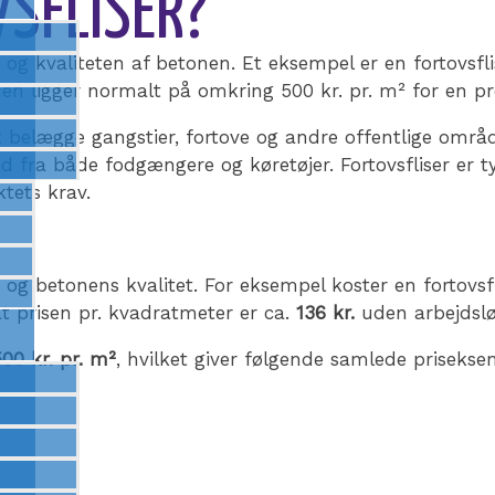
SFLISER?
e og kvaliteten af betonen. Et eksempel er en fortovsfl
ionen ligger normalt på omkring 500 kr. pr. m² for en p
l at belægge gangstier, fortove og andre offentlige områ
 fra både fodgængere og køretøjer. Fortovsfliser er ty
ktets krav.
e og betonens kvalitet. For eksempel koster en fortovsfl
 at prisen pr. kvadratmeter er ca.
136 kr.
uden arbejdslø
500 kr. pr. m²
, hvilket giver følgende samlede prisekse