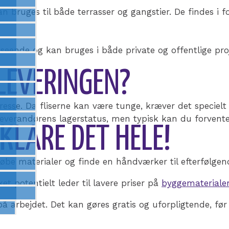
kan bruges til både terrasser og gangstier. De findes i fo
udseende og kan bruges i både private og offentlige pr
LEVERINGEN?
adresse. Da fliserne kan være tunge, kræver det specielt 
 leverandørens lagerstatus, men typisk kan du forvente
LARE DET HELE!
be materialer og finde en håndværker til efterfølgend
 potentielt leder til lavere priser på
byggemateriale
på arbejdet. Det kan gøres gratis og uforpligtende, før