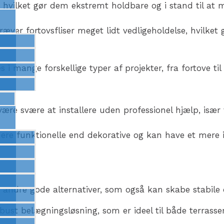
on, hvilket gør dem ekstremt holdbare og i stand til at
 kræver fortovsfliser meget lidt vedligeholdelse, hvilket
s i mange forskellige typer af projekter, fra fortove til
være svære at installere uden professionel hjælp, især 
e mere funktionelle end dekorative og kan have et me
s der andre gode alternativer, som også kan skabe stabi
obust belægningsløsning, som er ideel til både terrasse