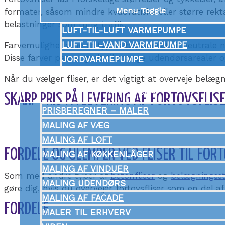
Menu Toggle
formater, såsom mindre kvadratiske eller større rekta
belastninger som tung trafik.
LUFT-TIL-LUFT VARMEPUMPE
LUFT-TIL-VAND VARMEPUMPE
Farvemulighederne er typisk begrænset til neutrale
Disse farver passer godt til mange udendørsarealer 
JORDVARMEPUMPE
MALER
Når du vælger fliser, er det vigtigt at overveje belæ
Menu Toggle
SKARP PRIS PÅ LEVERING AF FORTOVSFLIS
PRISBEREGNER – MALER
MALING AF VÆG
MALING AF LOFT
FORDELE OG ULEMPER VED FLISER TIL FOR
MALING AF KØKKENLÅGER
MALING AF VINDUER
Som med andre typer af
betonfliser
og
belægningss
MALING UDENDØRS
gøre dig, hvis du overvejer fortovsfliser som en del a
MALING AF FACADE
FORDELE
MALER TIL ERHVERV