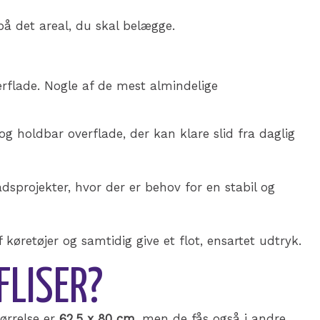
å det areal, du skal belægge.
verflade. Nogle af de mest almindelige
 og holdbar overflade, der kan klare slid fra daglig
adsprojekter, hvor der er behov for en stabil og
køretøjer og samtidig give et flot, ensartet udtryk.
FLISER?
tørrelse er
62,5 x 80 cm
, men de fås også i andre