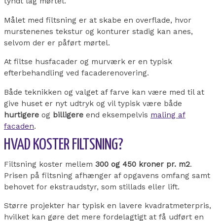
tyndt lag mørtel.
Målet med filtsning er at skabe en overflade, hvor
murstenenes tekstur og konturer stadig kan anes,
selvom der er påført mørtel.
At filtse husfacader og murværk er en typisk
efterbehandling ved facaderenovering.
Både teknikken og valget af farve kan være med til at
give huset er nyt udtryk og vil typisk være både
hurtigere
og
billigere
end eksempelvis
maling af
facaden
.
HVAD KOSTER FILTSNING?
Filtsning koster mellem
300 og 450 kroner pr. m2
.
Prisen på filtsning afhænger af opgavens omfang samt
behovet for ekstraudstyr, som stillads eller lift.
Større projekter har typisk en lavere kvadratmeterpris,
hvilket kan gøre det mere fordelagtigt at få udført en