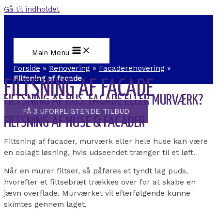
Gå til indholdet
Main Menu
Forside
»
Renovering
»
Facaderenovering
»
Filtsning af facade
FILTSNING AF FACADE
FILTSNING AF HUS, FACADE ELLER MURVÆRK?
FÅ 3 UFORPLIGTENDE TILBUD
FILTSNING AF HUSE & FACADER
Filtsning af facader, murværk eller hele huse kan være
en oplagt løsning, hvis udseendet trænger til et løft.
Når en murer filtser, så påføres et tyndt lag puds,
hvorefter et filtsebræt trækkes over for at skabe en
jævn overflade. Murværket vil efterfølgende kunne
skimtes gennem laget.