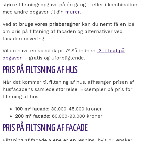
større filtsningsopgave på én gang – eller i kombination
med andre opgaver til din
murer
.
Ved at
bruge vores prisberegner
kan du nemt få en idé
om pris på filtsning af facaden og alternativer ved
facaderenovering.
Vil du have en specifik pris? Så indhent
3 tilbud på
opgaven
– gratis og uforpligtende.
PRIS PÅ FILTSNING AF HUS
Når det kommer til filtsning af hus, afhænger prisen af
husfacadens samlede størrelse. Eksempler på pris for
filtsning af hus:
100 m² facade
: 30.000-45.000 kroner
200 m² facade
: 60.000-90.000 kroner
PRIS PÅ FILTSNING AF FACADE
Filtsning af facade alene er en løsning, hvis du ønsker