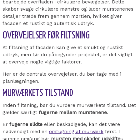
bearbejde overfladen i cirkulære bevægelser. Dette
skaber svage cirkulære mønstre og lader murstenenes
detaljer træde frem gennem mørtlen, hvilket giver
facaden et rustikt og autentisk udtryk.
OVERVEJELSER FØR FILTSNING
At filtsning af facaden kan give et smukt og rustikt
udtryk, men før du påbegynder projektet, er det vigtigt
at overveje nogle vigtige faktorer.
Her er de centrale overvejelser, du bør tage med i
planlægningen.
MURVÆRKETS TILSTAND
Inden filtsning, bør du vurdere murværkets tilstand. Det
gælder særligt
fugerne mellem murstenene
.
Er
fugerne slidte
eller beskadigede, kan det være
nødvendigt med en
omfugning af murværk
først. I
samme omgang bør
mursten med skader udskifte
s.