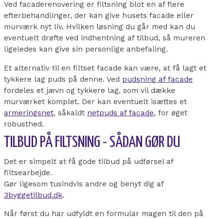
Ved facaderenovering er filtsning blot en af flere
efterbehandlinger, der kan give husets facade eller
murværk nyt liv. Hvilken løsning du går med kan du
eventuelt drøfte ved indhentning af tilbud, så mureren
ligeledes kan give sin personlige anbefaling.
Et alternativ til en filtset facade kan være, at få lagt et
tykkere lag puds på denne. Ved
pudsning af facade
fordeles et jævn og tykkere lag, som vil dække
murværket komplet. Der kan eventuelt isættes et
armeringsnet
, såkaldt
netpuds af facade
, for øget
robusthed.
TILBUD PÅ FILTSNING - SÅDAN GØR DU
Det er simpelt at få gode tilbud på udførsel af
filtsearbejde.
Gør ligesom tusindvis andre og benyt dig af
3byggetilbud.dk
.
Når først du har udfyldt en formular magen til den på