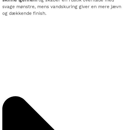
skinne igennem
og skaber en rustik overflade med
svage mønstre, mens vandskuring giver en mere jævn
og dækkende finish.