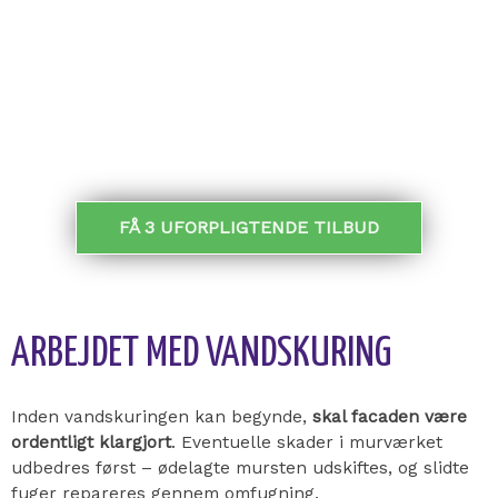
Send en
kort
beskrivelse
– Få 3
tilbud
– Vælg bedste
pris
.
MODTAG TILBUD:
FÅ 3 UFORPLIGTENDE TILBUD
ARBEJDET MED VANDSKURING
Inden vandskuringen kan begynde,
skal facaden være
ordentligt klargjort
. Eventuelle skader i murværket
udbedres først – ødelagte mursten udskiftes, og slidte
fuger repareres gennem omfugning.