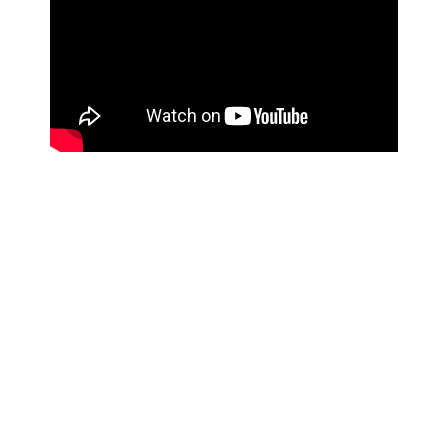
BILLIG VANDSKURING - SÅDAN GØR
DU
Det har aldrig været nemmere at finde en
billig
murer
.
Som du kan se i den korte video, er processen bygget
op omkring 3 simple processer: