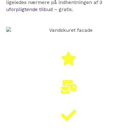
ligeledes nærmere på indhentningen af
3
uforpligtende tilbud
– gratis.
100% GRATIS
HURTIGT SVAR
KLARET PÅ 5 MIN.