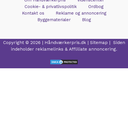
Om Håndværkerpris
Videnscenter
Cookie- & privatlivspolitik
Ordbog
Kontakt os
Reklame og annoncering
Byggematerialer
Blog
Copyright © 2026 |
Håndværkerpris.dk
|
Sitemap
| Siden
indeholder reklamelinks & Affliliate annoncering.