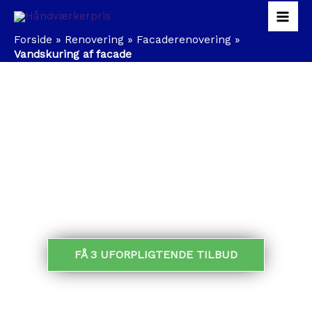
Gå
Mai
til
indholdet
Forside
»
Renovering
»
Facaderenovering
»
Men
Vandskuring af facade
VANDSKURING
SKARP PRIS PÅ VANDSKURING AF HUS OG
FACADE?
FÅ 3 UFORPLIGTENDE TILBUD