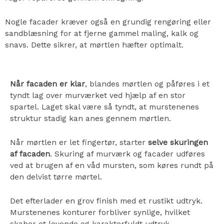
Nogle facader kræver også en grundig rengøring eller
sandblæsning for at fjerne gammel maling, kalk og
snavs. Dette sikrer, at mørtlen hæfter optimalt.
Når facaden er klar
, blandes mørtlen og påføres i et
tyndt lag over murværket ved hjælp af en stor
spartel. Laget skal være så tyndt, at murstenenes
struktur stadig kan anes gennem mørtlen.
Når mørtlen er let fingertør, starter
selve skuringen
af facaden
. Skuring af murværk og facader udføres
ved at brugen af en våd mursten, som køres rundt på
den delvist tørre mørtel.
Det efterlader en grov finish med et rustikt udtryk.
Murstenenes konturer forbliver synlige, hvilket
skaber et levende og karakterfuldt udtryk.