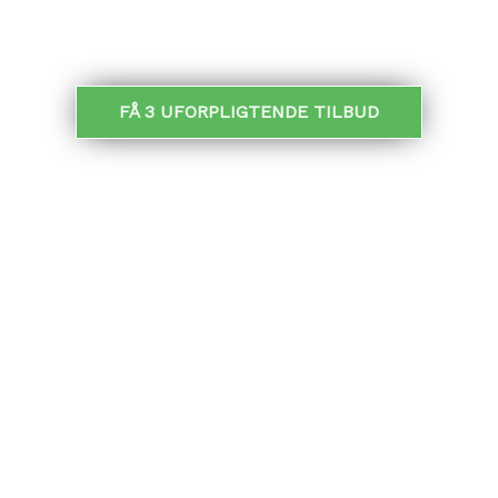
MODTAG TILBUD:
FÅ 3 UFORPLIGTENDE TILBUD
TILBUD PÅ VANDSKURING
I samarbejde med vores partner giver vi muligheden
for at indhente
GRATIS tilbud
på
vandskuringsopgaver.
De tilbud du modtager er uforpligtende og
udarbejdes af profesionelle murere – placeret nær
din bolig.