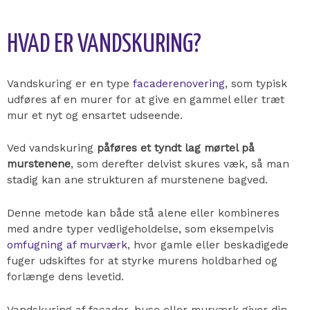
HVAD ER VANDSKURING?
Vandskuring er en type
facaderenovering
, som typisk
udføres af en murer for at give en gammel eller træt
mur et nyt og ensartet udseende.
Ved vandskuring
påføres et tyndt lag mørtel på
murstenene
, som derefter delvist skures væk, så man
stadig kan ane strukturen af murstenene bagved.
Denne metode kan både stå alene eller kombineres
med andre typer vedligeholdelse, som eksempelvis
omfugning af murværk
, hvor gamle eller beskadigede
fuger udskiftes for at styrke murens holdbarhed og
forlænge dens levetid.
Vandskuring af facader, huse eller murværk giver din