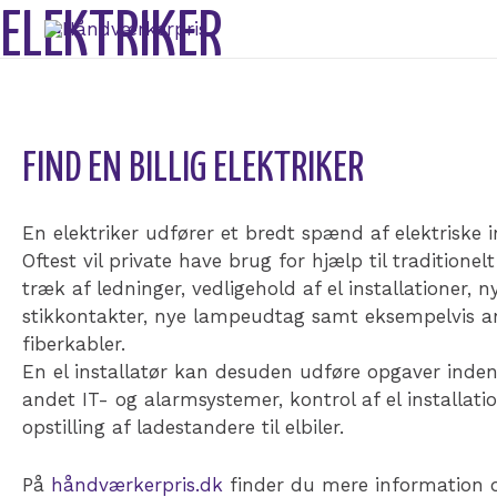
Gå
ELEKTRIKER
ELEKTRIKER
til
indholdet
Forside
»
Elektriker
FIND EN BILLIG ELEKTRIKER
En elektriker udfører et bredt spænd af elektriske in
Oftest vil private have brug for hjælp til traditionel
træk af ledninger, vedligehold af el installationer, n
stikkontakter, nye lampeudtag samt eksempelvis an
fiberkabler.
En el installatør kan desuden udføre opgaver inden
andet IT- og alarmsystemer, kontrol af el installat
opstilling af ladestandere til elbiler.
På
håndværkerpris.dk
finder du mere information o