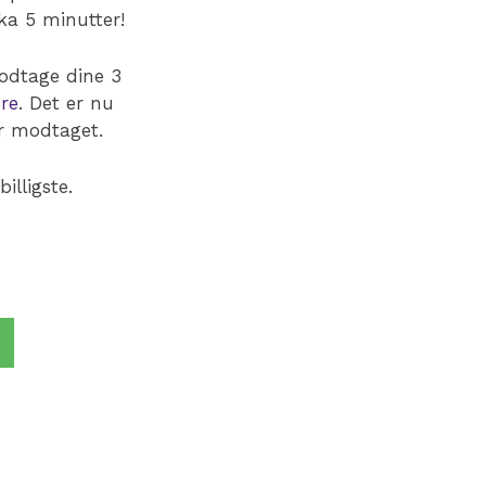
rka 5 minutter!
 modtage dine 3
re
. Det er nu
har modtaget.
illigste.