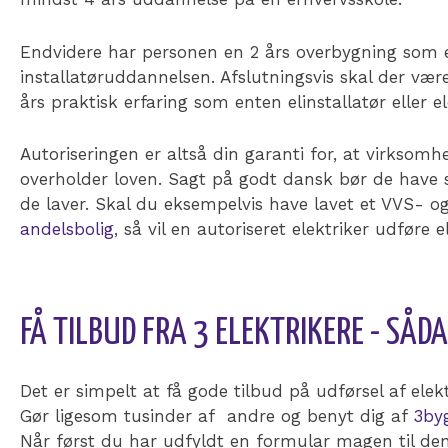
Endvidere har personen en 2 års overbygning som e
installatøruddannelsen. Afslutningsvis skal der v
års praktisk erfaring som enten elinstallatør eller el
Autoriseringen er altså din garanti for, at virksom
overholder loven. Sagt på godt dansk bør de have 
de laver. Skal du eksempelvis have lavet et VVS- o
andelsbolig
, så vil en autoriseret elektriker udføre e
FÅ TILBUD FRA 3 ELEKTRIKERE - SÅD
Det er simpelt at få gode tilbud på udførsel af elek
Gør ligesom tusinder af andre og benyt dig af
3by
Når først du har udfyldt en formular magen til den