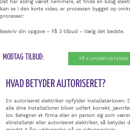
Det har aldrig været nemmere, at finde en billig elek
kan se i den korte video, er processen bygget op omk
processer:
Beskriv din opgave – Få 3 tilbud – Vælg det bedste.
MODTAG TILBUD:
FÅ 3 UFORPLIGTENDE
HVAD BETYDER AUTORISERET?
En autoriseret elektriker opfylder installatørloven. 
alle dine installationer bliver udført korrekt, jævnf
lov.
Betegner et firma eller en person sig som være
elinstallatør eller autoriseret elektriker, så betyder 
mindst 4 års uddannelse på en erhvervsskole.