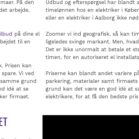
firmaer. På den
Udbud og efterspørgsel har blandt a
det arbejde,
timelønnen hos en elektriker i Køben
eller en elektriker i Aalborg ikke nød
ilbud
på dine el
Zoomer vi ind geografisk, så kan tim
bejdet til en
ligeledes svinge markant. Men, hvad 
Det er ikke unormalt at betale et s
timen, for en autoriseret el installatø
k. Prisen kan
spare. Vi ved
Priserne kan blandt andet variere p
Af samme grund
parkering, materialer samt firmaets
od idé at se
grund kan det være en god idé at s
ker firmaet.
elektrikere, for at få den bedste pris
ET