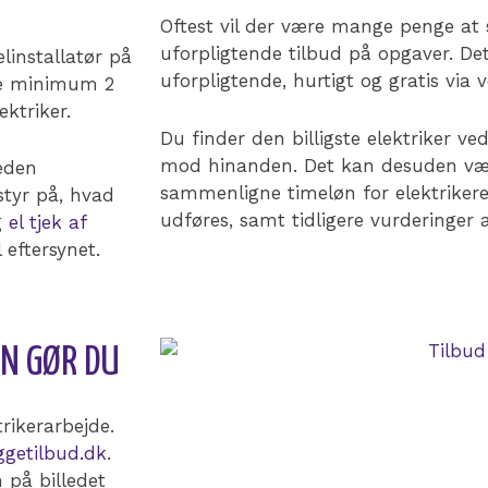
Oftest vil der være mange penge at
uforpligtende tilbud på opgaver. D
linstallatør på
uforpligtende, hurtigt og gratis via 
ære minimum 2
ektriker.
Du finder den billigste elektriker v
mod hinanden. Det kan desuden vær
heden
sammenligne timeløn for elektriker
styr på, hvad
udføres, samt tidligere vurderinger 
g
el tjek af
l eftersynet.
AN GØR DU
trikerarbejde.
ggetilbud.dk
.
 på billedet