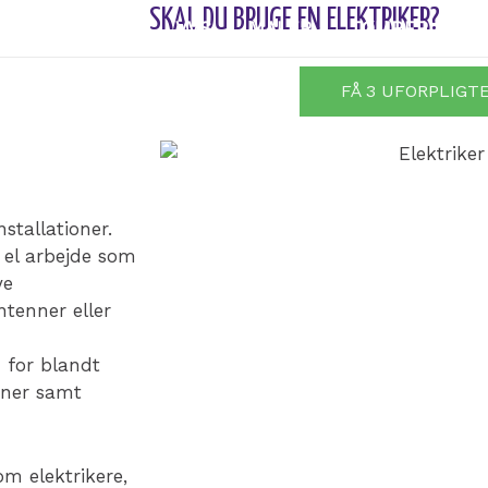
SKAL DU BRUGE EN ELEKTRIKER?
GULVLÆGGER
VVS
MALER
TØMRER
A
FÅ 3 UFORPLIGT
stallationer.
t el arbejde som
ye
tenner eller
 for blandt
ioner samt
m elektrikere,