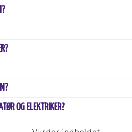
N?
ER?
ØN?
ATØR OG ELEKTRIKER?
Vurder indholdet