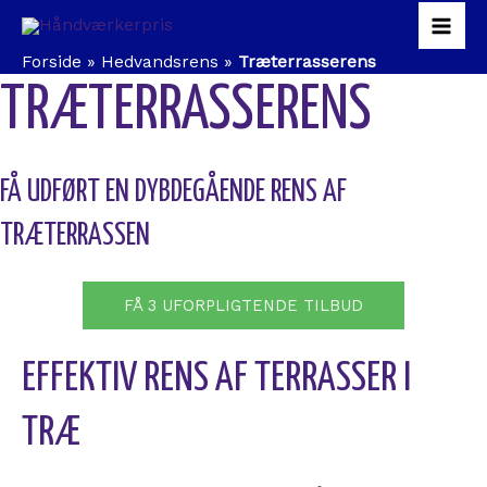
Gå
Mai
til
indholdet
Forside
»
Hedvandsrens
»
Træterrasserens
Men
TRÆTERRASSERENS
FÅ UDFØRT EN DYBDEGÅENDE RENS AF
TRÆTERRASSEN
FÅ 3 UFORPLIGTENDE TILBUD
EFFEKTIV RENS AF TERRASSER I
TRÆ