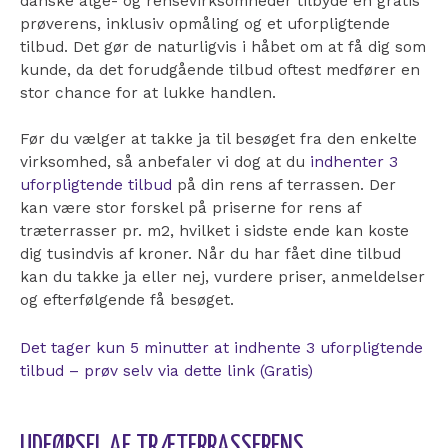
danske alge- og rensevirksomheder tilbyde en gratis
prøverens, inklusiv opmåling og et uforpligtende
tilbud. Det gør de naturligvis i håbet om at få dig som
kunde, da det forudgående tilbud oftest medfører en
stor chance for at lukke handlen.
Før du vælger at takke ja til besøget fra den enkelte
virksomhed, så anbefaler vi dog at du
indhenter 3
uforpligtende tilbud
på din rens af terrassen. Der
kan være stor forskel på priserne for rens af
træterrasser pr. m2, hvilket i sidste ende kan koste
dig tusindvis af kroner. Når du har fået dine tilbud
kan du takke ja eller nej, vurdere priser, anmeldelser
og efterfølgende få besøget.
Det tager kun 5 minutter at indhente 3 uforpligtende
tilbud – prøv selv via dette link (Gratis)
UDFØRSEL AF TRÆTERRASSERENS