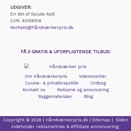
UDGIVER:
En del af Spudo ApS
CVR: 40156518
Kontakt@håndværkerpris.dk
FÅ 3 GRATIS & UFORPLIGTENDE TILBUD:
Om Håndværkerpris
Videnscenter
Cookie- & privatlivspolitik
Ordbog
Kontakt os
Reklame og annoncering
Byggematerialer
Blog
Copyright © 2026 |
Håndværkerpris.dk
|
Sitemap
| Siden
indeholder reklamelinks & Affliliate annoncering.