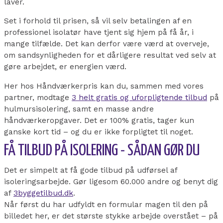
laver.
Set i forhold til prisen, så vil selv betalingen af en
professionel isolatør have tjent sig hjem på få år, i
mange tilfælde. Det kan derfor være værd at overveje,
om sandsynligheden for et dårligere resultat ved selv at
gøre arbejdet, er energien værd.
Her hos Håndværkerpris kan du, sammen med vores
partner, modtage
3 helt gratis og uforpligtende tilbud
på
hulmursisolering, samt en masse andre
håndværkeropgaver. Det er 100% gratis, tager kun
ganske kort tid – og du er ikke forpligtet til noget.
FÅ TILBUD PÅ ISOLERING - SÅDAN GØR DU
Det er simpelt at få gode tilbud på udførsel af
isoleringsarbejde. Gør ligesom 60.000 andre og benyt dig
af
3byggetilbud.dk
.
Når først du har udfyldt en formular magen til den på
billedet her, er det største stykke arbejde overstået – på