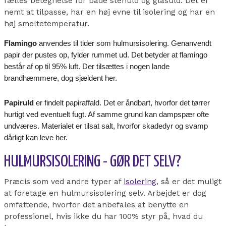
fælles betegnelse for både stenuld og glasuld. Det er
nemt at tilpasse, har en høj evne til isolering og har en
høj smeltetemperatur.
Flamingo
anvendes til tider som hulmursisolering. Genanvendt
papir der pustes op, fylder rummet ud. Det betyder at flamingo
består af op til 95% luft. Der tilsættes i nogen lande
brandhæmmere, dog sjældent her.
Papiruld
er findelt papiraffald. Det er åndbart, hvorfor det tørrer
hurtigt ved eventuelt fugt. Af samme grund kan dampspær ofte
undværes. Materialet er tilsat salt, hvorfor skadedyr og svamp
dårligt kan leve her.
HULMURSISOLERING - GØR DET SELV?
Præcis som ved andre typer af
isolering
, så er det muligt
at foretage en hulmursisolering selv. Arbejdet er dog
omfattende, hvorfor det anbefales at benytte en
professionel, hvis ikke du har 100% styr på, hvad du