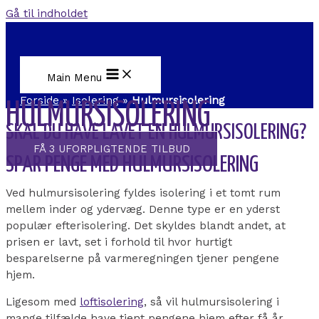
Gå til indholdet
Main Menu
Forside
»
Isolering
»
Hulmursisolering
HULMURSISOLERING
SKAL DU HAVE LAVET EN HULMURSISOLERING?
FÅ 3 UFORPLIGTENDE TILBUD
SPAR PENGE MED HULMURSISOLERING
Ved hulmursisolering fyldes isolering i et tomt rum
mellem inder og ydervæg. Denne type er en yderst
populær efterisolering. Det skyldes blandt andet, at
prisen er lavt, set i forhold til hvor hurtigt
besparelserne på varmeregningen tjener pengene
hjem.
Ligesom med
loftisolering
, så vil hulmursisolering i
mange tilfælde have tjent pengene hjem efter få år.