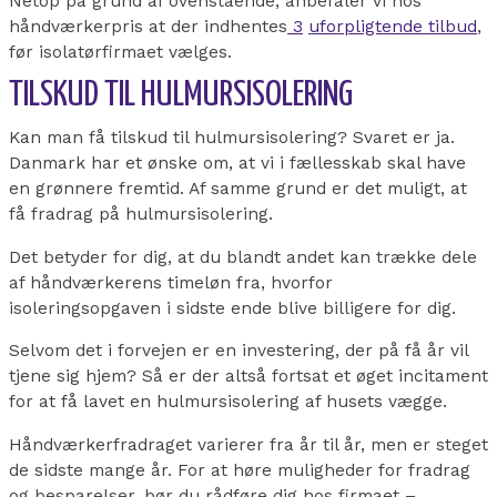
Netop på grund af ovenstående, anbefaler vi hos
håndværkerpris at der indhentes
3
uforpligtende tilbud
,
før isolatørfirmaet vælges.
TILSKUD TIL HULMURSISOLERING
Kan man få tilskud til hulmursisolering? Svaret er ja.
Danmark har et ønske om, at vi i fællesskab skal have
en grønnere fremtid. Af samme grund er det muligt, at
få fradrag på hulmursisolering.
Det betyder for dig, at du blandt andet kan trække dele
af håndværkerens timeløn fra, hvorfor
isoleringsopgaven i sidste ende blive billigere for dig.
Selvom det i forvejen er en investering, der på få år vil
tjene sig hjem? Så er der altså fortsat et øget incitament
for at få lavet en hulmursisolering af husets vægge.
Håndværkerfradraget varierer fra år til år, men er steget
de sidste mange år. For at høre muligheder for fradrag
og besparelser, bør du rådføre dig hos firmaet –