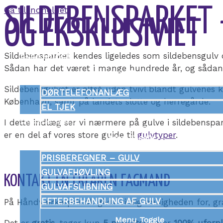
SILDEBENSPARKET 
Gå til indholdet
OG EKSKLUSIVIET
ELEKTRIKER
Sildebensparket kendes ligeledes som sildebensgulv o
Sådan har det været i mange hundrede år, og sådan v
Menu Toggle
Sildebensgulvet er altså uden tvivl blandt gulvenes kl
DØRTELEFONANLÆG
København, samt på landets slotte og herregårde.
EL TJEK
GULVLÆGGER
I dette indlæg ser vi nærmere på gulve i sildebens
er en del af vores store guide til
gulvtyper
.
Menu Toggle
PRISBEREGNER – GULV
GULVAFHØVLING
KONTAKT EN ERFAREN FAGMAND
GULVAFSLIBNING
EFTERBEHANDLING AF GULV
På Håndværkerpris.dk giver vi dig muligheden for, g
Menu Toggle
Det er
gratis
, tager kun
5 minutter
og er
100% uforpl