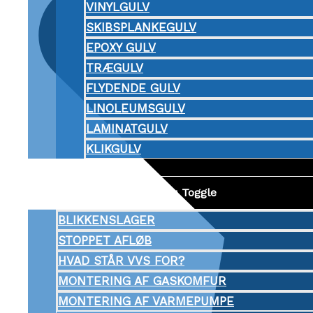
VINYLGULV
SKIBSPLANKEGULV
EPOXY GULV
TRÆGULV
FLYDENDE GULV
LINOLEUMSGULV
LAMINATGULV
KLIKGULV
VVS
Menu Toggle
BLIKKENSLAGER
STOPPET AFLØB
HVAD STÅR VVS FOR?
MONTERING AF GASKOMFUR
MONTERING AF VARMEPUMPE