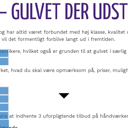
– GULVET DER UDST
g har altid været forbundet med høj klasse, kvalitet o
il det formentligt forblive langt ud i fremtiden.
assikere, hvilket også er grunden til at gulvet i særlig
parket, hvad du skal være opmærksom på, priser, muli
ratis at indhente 3 uforpligtende tilbud på håndværke
igtende
.