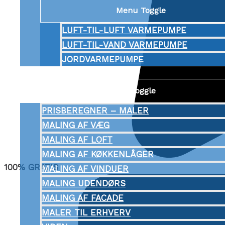
Menu Toggle
LUFT-TIL-LUFT VARMEPUMPE
LUFT-TIL-VAND VARMEPUMPE
JORDVARMEPUMPE
MALER
Menu Toggle
PRISBEREGNER – MALER
MALING AF VÆG
MALING AF LOFT
MALING AF KØKKENLÅGER
100% GRATIS
MALING AF VINDUER
MALING UDENDØRS
MALING AF FACADE
MALER TIL ERHVERV