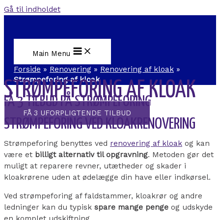
Gå til indholdet
Main Menu
Forside
»
Renovering
»
Renovering af kloak
»
Strømpeforing af kloak
STRØMPEFORING AF KLOAK
FÅ 3 TILBUD PÅ STRØMPEFORING
FÅ 3 UFORPLIGTENDE TILBUD
STRØMPEFORING VED KLOAKRENOVERING
Strømpeforing benyttes ved
renovering af kloak
og kan
være et
billigt alternativ til opgravning
. Metoden gør det
muligt at reparere revner, utætheder og skader i
kloakrørene uden at ødelægge din have eller indkørsel.
Ved strømpeforing af faldstammer, kloakrør og andre
ledninger kan du typisk
spare mange penge
og udskyde
en komplet udskiftning.