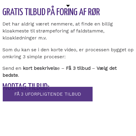
GRATIS TILBUD PÅ FORING AF RØR
Det har aldrig været nemmere, at finde en billig
kloakmeste til strømpeforing af faldstamme,
kloakledninger m.v.
Som du kan se i den korte video, er processen bygget op
omkring 3 simple proceser:
Send en
kort beskrivels
e –
Få 3 tilbud
–
Vælg det
bedste
.
MODTAG TILBUD:
FÅ 3 UFORPLIGTENDE TILBUD