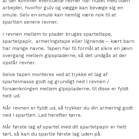
at der kommer eventuelle revner når huset med tiden
arbejder, hvorfor gulv og vægge kan bevæge sig en
smule. Selv en smule kan nemlig være nok til at
spartlen senere revner.
I revnen mellem to plader bruges sparteltape,
spartelpapir, armeringstape eller lignende – kært barn
har mange navne. Tapen har til formål at sikre en jævn
overgang mellem gipspladerne, så det undgås at der
opstår revner.
Selve tapen monteres ved at trykke et lag af
spartelmasse godt og grundigt ned i revnen /
forsænkningen mellem gipspladerne, til disse er fyldt
helt ud.
Når revnen er fyldt ud, så trykker du din armering godt
ned i spartlen. Lad herefter tørre.
Når første lag af spartel med dit spartelpapir er helt
tørt, så kan du spartle første lag uden på.