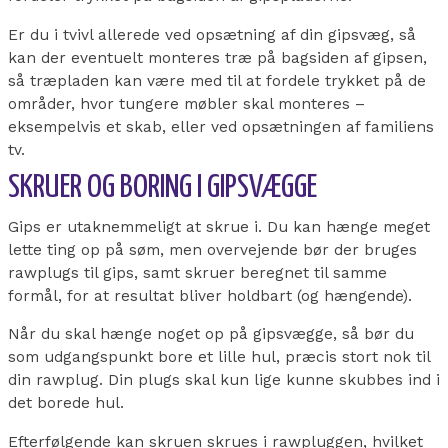
Er du i tvivl allerede ved opsætning af din gipsvæg, så
kan der eventuelt monteres træ på bagsiden af gipsen,
så træpladen kan være med til at fordele trykket på de
områder, hvor tungere møbler skal monteres –
eksempelvis et skab, eller ved opsætningen af familiens
tv.
SKRUER OG BORING I GIPSVÆGGE
Gips er utaknemmeligt at skrue i. Du kan hænge meget
lette ting op på søm, men overvejende bør der bruges
rawplugs til gips, samt skruer beregnet til samme
formål, for at resultat bliver holdbart (og hængende).
Når du skal hænge noget op på gipsvægge, så bør du
som udgangspunkt bore et lille hul, præcis stort nok til
din rawplug. Din plugs skal kun lige kunne skubbes ind i
det borede hul.
Efterfølgende kan skruen skrues i rawpluggen, hvilket