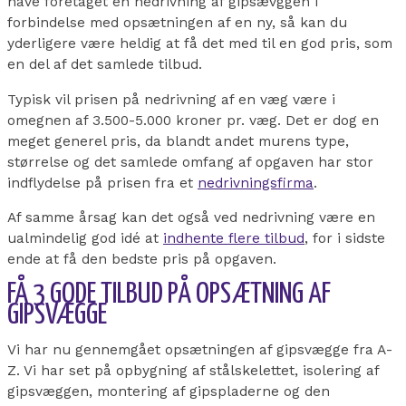
have foretaget en nedrivning af gipsævggen i
forbindelse med opsætningen af en ny, så kan du
yderligere være heldig at få det med til en god pris, som
en del af det samlede tilbud.
Typisk vil prisen på nedrivning af en væg være i
omegnen af 3.500-5.000 kroner pr. væg. Det er dog en
meget generel pris, da blandt andet murens type,
størrelse og det samlede omfang af opgaven har stor
indflydelse på prisen fra et
nedrivningsfirma
.
Af samme årsag kan det også ved nedrivning være en
ualmindelig god idé at
indhente flere tilbud
, for i sidste
ende at få den bedste pris på opgaven.
FÅ 3 GODE TILBUD PÅ OPSÆTNING AF
GIPSVÆGGE
Vi har nu gennemgået opsætningen af gipsvægge fra A-
Z. Vi har set på opbygning af stålskelettet, isolering af
gipsvæggen, montering af gipspladerne og den