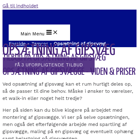
Gå til indholdet
Main Menu
Forside
»
Tømrer
»
Opsætning af gipsvæg
OPSÆTNING AF GIPSVÆG
TILBUD PÅ OPSÆTNING AF GIPSVÆG
FÅ 3 UFORPLIGTENDE TILBUD
OPSÆTNING AF GIPSVÆGGE - VIDEN & PRISER
Ved opsætning af gipsvæg kan et rum hurtigt deles op,
så de passer til dine behov. Måske i ønsker to værelser,
et walk-in eller noget helt tredje?
Her på siden kan du blive klogere på arbejdet med
montering af gipsvægge. Vi ser på selve opsætningen,
men også det efterfølgende arbejde med spartling af
gipsvægge, maling på en gipsvæg og eventuelt ophæng
samt belastning på gipsvæggen.