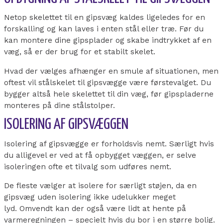
Netop skelettet til en gipsvæg kaldes ligeledes for en
forskalling og kan laves i enten stål eller træ.
Før du
kan montere dine gipsplader og skabe indtrykket af en
væg, så er der brug for et stabilt skelet.
Hvad der vælges afhænger en smule af situationen, men
oftest vil stålskelet til gipsvægge være førstevalget. Du
bygger altså hele skelettet til din væg, før gipspladerne
monteres på dine stålstolper.
ISOLERING AF GIPSVÆGGEN
Isolering af gipsvægge er forholdsvis nemt. Særligt hvis
du alligevel er ved at få opbygget væggen, er selve
isoleringen ofte et tilvalg som udføres nemt.
De fleste vælger at isolere for særligt støjen, da en
gipsvæg uden isolering ikke udelukker meget
lyd.
Omvendt kan der også være lidt at hente på
varmeregningen – specielt hvis du bor i en større bolig.