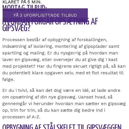
KLARET PÅ 5 MIN.
MODTAG TILBUD:
FÅ 3 UFORPLIGTENDE TILBUD
HVORDAN FORGÅR OPSÆTNING AF
GIPSVÆG?
Processen består af opbygning af forskallingen,
indsætning af isolering, montering af gipsplader samt
spartling og maling. Er du nysgerrig på hvordan man
laver en gipsvæg, eller overvejer du at give dig i kast
med projektet? Har du fingrene skruet rigtigt på, så kan
du potentielt klare opgaven selv, med et flot resultat til
følge.
Er du i tvivl, så kan det dog være en idé, at lade andre
om opsætning af din nye gipsvæg. Uanset hvad, så
gennemgår vi herunder hvordan man sætter en gipsvæg
op, trin for trin, så du kan sætte dig bedre ind i
processen af A-Z.
OPBYGNING AF STÅLSKELET TIL GIPSVÆGGEN