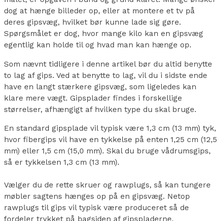
dog at hænge billeder op, eller at montere et tv på
deres gipsvæg, hvilket bør kunne lade sig gøre.
Spørgsmålet er dog, hvor mange kilo kan en gipsvæg
egentlig kan holde til og hvad man kan hænge op.
Som nævnt tidligere i denne artikel bør du altid benytte
to lag af gips. Ved at benytte to lag, vil du i sidste ende
have en langt stærkere gipsvæg, som ligeledes kan
klare mere vægt. Gipsplader findes i forskellige
størrelser, afhængigt af hvilken type du skal bruge.
En standard gipsplade vil typisk være 1,3 cm (13 mm) tyk,
hvor fibergips vil have en tykkelse på enten 1,25 cm (12,5
mm) eller 1,5 cm (15,0 mm). Skal du bruge vådrumsgips,
så er tykkelsen 1,3 cm (13 mm).
Vælger du de rette skruer og rawplugs, så kan tungere
møbler sagtens hænges op på en gipsvæg. Netop
rawplugs til gips vil typisk være produceret så de
fordeler trykket på bagsiden af gipspladerne.