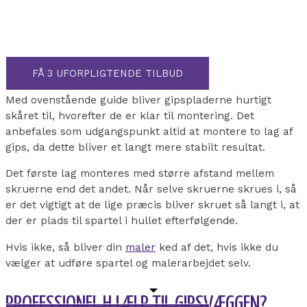
FÅ 3 UFORPLIGTENDE TILBUD
Med ovenstående guide bliver gipspladerne hurtigt
skåret til, hvorefter de er klar til montering. Det
anbefales som udgangspunkt altid at montere to lag af
gips, da dette bliver et langt mere stabilt resultat.
Det første lag monteres med større afstand mellem
skruerne end det andet. Når selve skruerne skrues i, så
er det vigtigt at de lige præcis bliver skruet så langt i, at
der er plads til spartel i hullet efterfølgende.
Hvis ikke, så bliver din
maler
ked af det, hvis ikke du
vælger at udføre spartel og malerarbejdet selv.
PROFESSIONEL HJÆLP TIL GIPSVÆGGEN?