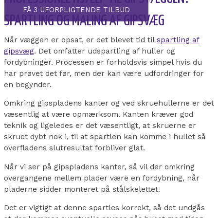
FÅ 3 UFORPLIGTENDE TILBUD
SPARTLING OG MALING AF GIPSVÆG
Når væggen er opsat, er det blevet tid til
spartling af
gipsvæg
. Det omfatter udspartling af huller og
fordybninger. Processen er forholdsvis simpel hvis du
har prøvet det før, men der kan være udfordringer for
en begynder.
Omkring gipspladens kanter og ved skruehullerne er det
væsentlig at være opmærksom. Kanten kræver god
teknik og ligeledes er det væsentligt, at skruerne er
skruet dybt nok i, til at spartlen kan komme i hullet så
overfladens slutresultat forbliver glat.
Når vi ser på gipspladens kanter, så vil der omkring
overgangene mellem plader være en fordybning, når
pladerne sidder monteret på stålskelettet.
Det er vigtigt at denne spartles korrekt, så det undgås