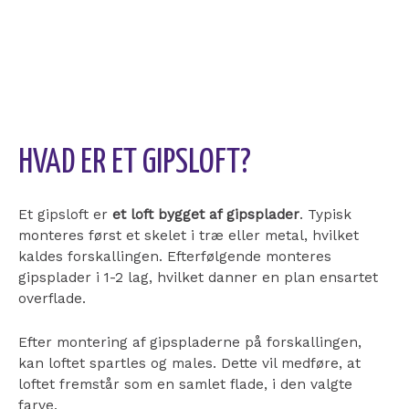
De tilbud du modtager er gratis og uforpligtende. De
bliver givet af profesionelle – typisk placeret tæt på
dig.
HVAD ER ET GIPSLOFT?
Et gipsloft er
et loft bygget af gipsplader
. Typisk
monteres først et skelet i træ eller metal, hvilket
kaldes forskallingen. Efterfølgende monteres
gipsplader i 1-2 lag, hvilket danner en plan ensartet
overflade.
Efter montering af gipspladerne på forskallingen,
kan loftet spartles og males. Dette vil medføre, at
loftet fremstår som en samlet flade, i den valgte
farve.