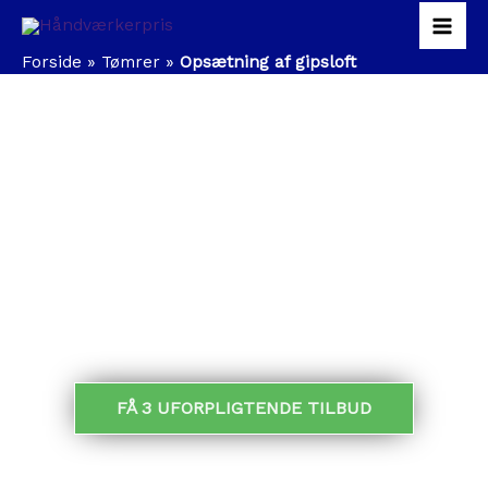
Gå
Mai
til
indholdet
Forside
»
Tømrer
»
Opsætning af gipsloft
Men
OPSÆTNING AF
GIPSLOFT
FÅ TILBUD PÅ OPSÆTNING AF GIPSLOFT
FÅ 3 UFORPLIGTENDE TILBUD