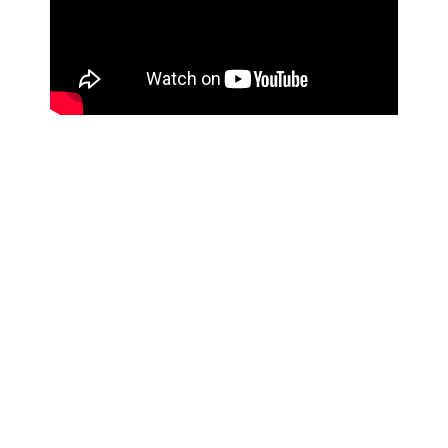
MONTERING AF NYT GIPSLOFT - FÅ
3 TILBUD
Vil du have tre gratis og uforpligtende tilbud på
opsætning, spartling og maling af dit nye gipsloft?
Videoen her forklarer, hvor nemt det er!
Send en kort beskrivelse – Få 3 tilbud – Vælg det
bedste.