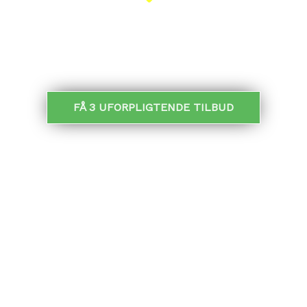
KLARET PÅ 5 MIN.
MODTAG TILBUD:
FÅ 3 UFORPLIGTENDE TILBUD
SKARPE PRISER PÅ OPSÆTNING AF
GIPSLOFT
I samarbejde med 3byggetilbud.dk giver vi dig
muligheden for, at indhente 3 uforpligtende tilbud på
gipsopgaver.