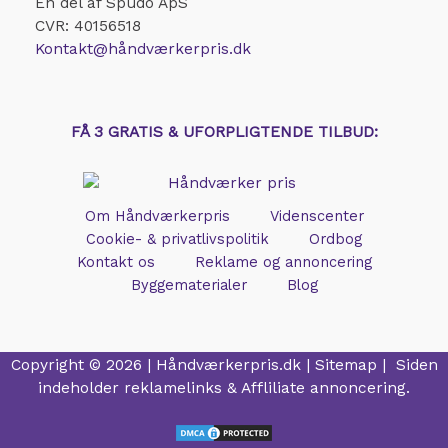
En del af Spudo ApS
CVR: 40156518
Kontakt@håndværkerpris.dk
FÅ 3 GRATIS & UFORPLIGTENDE TILBUD:
Om Håndværkerpris
Videnscenter
Cookie- & privatlivspolitik
Ordbog
Kontakt os
Reklame og annoncering
Byggematerialer
Blog
Copyright © 2026 |
Håndværkerpris.dk
|
Sitemap
| Siden
indeholder reklamelinks & Affliliate annoncering.