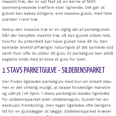
massivt træ, der er sat fast på en kerne af MDF,
sammenpressede træfibre eller lignende. Det gør at
gulvet kan købes billigere, end massive gulve, med hele
planker i rent træ.
Netop den massive træ er en vigtig del af parketgulvet.
Når der benyttes massivt træ, så kan gulvet slibes ned,
hvorfor du potentielt kan have gulvet hele dit liv. Den
samlede levetid afhænger naturligvis af det samlede slid
samt hvor ofte du sliber dit gulv. Et parketgulv kan altså
sagtens ende med at blive et gulv for livet.
1 STAVS PARKETGULVE - SILDEBENSPARKET
Der findes ligeledes parketgulv med kun en enkelt stav.
Her er det virkelig muligt, at skabe forskellige mønstre
og udtryk i et hjem. 1 stavs parketgulv kaldes ligeledes
for sildebensparket eller sildebensgulv. Gulvet har en
eksklusiv fremtoning, men tager ligeledes ofte længere
tid for en gulvlægger at lægge. Sildebensparket kræver