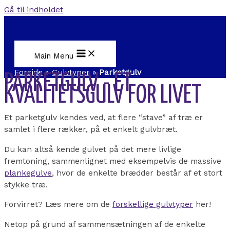
Gå til indholdet
Main Menu
Forside
»
Gulvtyper
»
Parketgulv
PARKETGULV - ET
KVALITETSGULV FOR LIVET
Et parketgulv kendes ved, at flere “stave” af træ er
samlet i flere rækker, på et enkelt gulvbræt.
Du kan altså kende gulvet på det mere livlige
fremtoning, sammenlignet med eksempelvis de massive
plankegulve
, hvor de enkelte brædder består af et stort
stykke træ.
Forvirret? Læs mere om de
forskellige gulvtyper
her!
Netop på grund af sammensætningen af de enkelte