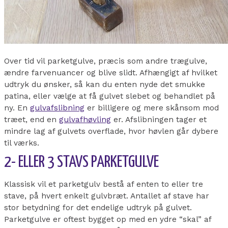
Over tid vil parketgulve, præcis som andre trægulve,
ændre farvenuancer og blive slidt. Afhængigt af hvilket
udtryk du ønsker, så kan du enten nyde det smukke
patina, eller vælge at få gulvet slebet og behandlet på
ny. En
gulvafslibning
er billigere og mere skånsom mod
træet, end en
gulvafhøvling
er. Afslibningen tager et
mindre lag af gulvets overflade, hvor høvlen går dybere
til værks.
2- ELLER 3 STAVS PARKETGULVE
Klassisk vil et parketgulv bestå af enten to eller tre
stave, på hvert enkelt gulvbræt. Antallet af stave har
stor betydning for det endelige udtryk på gulvet.
Parketgulve er oftest bygget op med en ydre “skal” af