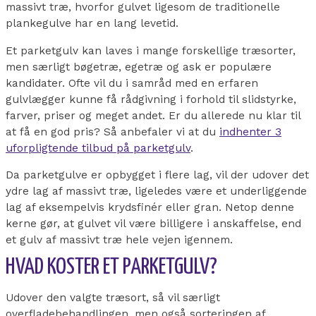
massivt træ, hvorfor gulvet ligesom de traditionelle
plankegulve har en lang levetid.
Et parketgulv kan laves i mange forskellige træsorter,
men særligt bøgetræ, egetræ og ask er populære
kandidater. Ofte vil du i samråd med en erfaren
gulvlægger kunne få rådgivning i forhold til slidstyrke,
farver, priser og meget andet. Er du allerede nu klar til
at få en god pris? Så anbefaler vi at du
indhenter 3
uforpligtende tilbud på parketgulv
.
Da parketgulve er opbygget i flere lag, vil der udover det
ydre lag af massivt træ, ligeledes være et underliggende
lag af eksempelvis krydsfinér eller gran. Netop denne
kerne gør, at gulvet vil være billigere i anskaffelse, end
et gulv af massivt træ hele vejen igennem.
HVAD KOSTER ET PARKETGULV?
Udover den valgte træsort, så vil særligt
overfladebehandlingen, men også sorteringen af