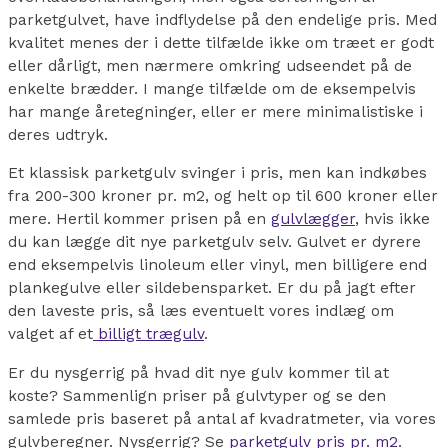
parketgulvet, have indflydelse på den endelige pris. Med
kvalitet menes der i dette tilfælde ikke om træet er godt
eller dårligt, men nærmere omkring udseendet på de
enkelte brædder. I mange tilfælde om de eksempelvis
har mange åretegninger, eller er mere minimalistiske i
deres udtryk.
Et klassisk parketgulv svinger i pris, men kan indkøbes
fra 200-300 kroner pr. m2, og helt op til 600 kroner eller
mere. Hertil kommer prisen på en
gulvlægger
, hvis ikke
du kan lægge dit nye parketgulv selv. Gulvet er dyrere
end eksempelvis linoleum eller vinyl, men billigere end
plankegulve eller sildebensparket. Er du på jagt efter
den laveste pris, så læs eventuelt vores indlæg om
valget af et
billigt trægulv
.
Er du nysgerrig på hvad dit nye gulv kommer til at
koste? Sammenlign priser på gulvtyper og se den
samlede pris baseret på antal af kvadratmeter, via vores
gulvberegner. Nysgerrig? Se
parketgulv pris pr. m2
.