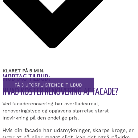
KLARET PÅ 5 MIN.
MODTAG TILBUD:
FÅ 3 UFORPLIGTENDE TILBUD
HVAD KOSTER RENOVERING AF FACADE?
Ved facaderenovering har overfladeareal,
renoveringstype og opgavens størrelse størst
indvirkning på den endelige pris.
Hvis din facade har udsmykninger, skarpe kroge, er
svær at nå eller meget slidt, kan det også påvirke