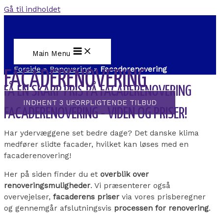
Gå til indholdet
Main Menu
Forside
»
Renovering
»
Facaderenovering
FACADERENOVERING
FÅ EN SKARP PRIS PÅ FACADERENOVERING
INDHENT 3 UFORPLIGTENDE TILBUD
FACADERENOVERING - VIDEN OG PRISER!
Har ydervæggene set bedre dage? Det danske klima
medfører slidte facader, hvilket kan løses med en
facaderenovering!
Her på siden finder du et
overblik over
renoveringsmuligheder
. Vi præsenterer også
overvejelser,
facaderens priser
via vores prisberegner
og gennemgår afslutningsvis
processen for renovering
.