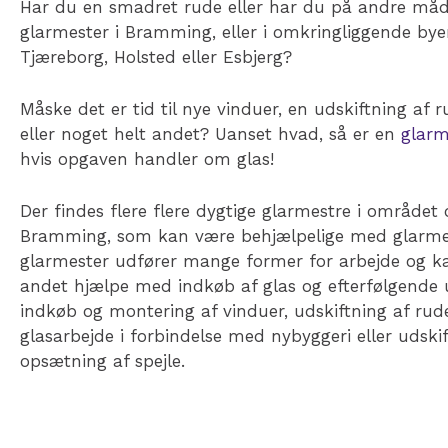
Har du en smadret rude eller har du på andre måd
glarmester i Bramming, eller i omkringliggende by
Tjæreborg, Holsted eller Esbjerg?
Måske det er tid til nye vinduer, en udskiftning af r
eller noget helt andet? Uanset hvad, så er en
glarm
hvis opgaven handler om glas!
Der findes flere flere dygtige glarmestre i området
Bramming, som kan være behjælpelige med glarmes
glarmester udfører mange former for arbejde og k
andet hjælpe med indkøb af glas og efterfølgende u
indkøb og montering af vinduer, udskiftning af rude
glasarbejde i forbindelse med nybyggeri eller udski
opsætning af spejle.