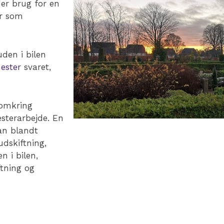
er brug for en
er som
uden i bilen
ester
svaret,
 omkring
terarbejde. En
an blandt
dskiftning,
n i bilen,
ftning og