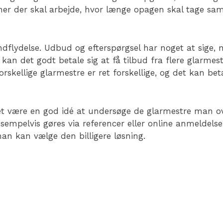
ner der skal arbejde, hvor længe opagen skal tage sam
ndflydelse. Udbud og efterspørgsel har noget at sige,
an det godt betale sig at få tilbud fra flere glarme
rskellige glarmestre er ret forskellige, og det kan beta
et være en god idé at undersøge de glarmestre man ov
ksempelvis gøres via referencer eller online anmeldel
an kan vælge den billigere løsning.