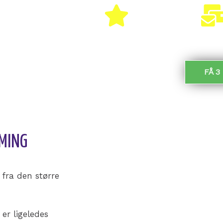
100% GRATIS
HURTIGT
heden
MODTAG TILBUD:
FÅ 3
ådet.
MMING
 fra den større
er ligeledes