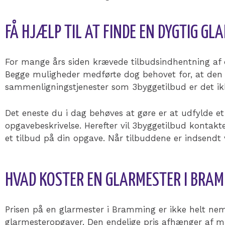
FÅ HJÆLP TIL AT FINDE EN DYGTIG G
For mange års siden krævede tilbudsindhentning af der 
Begge muligheder medførte dog behovet for, at den d
sammenligningstjenester som 3byggetilbud er det ik
Det eneste du i dag behøves at gøre er at udfylde et
opgavebeskrivelse. Herefter vil 3byggetilbud kont
et tilbud på din opgave. Når tilbuddene er indsendt 
HVAD KOSTER EN GLARMESTER I BRA
Prisen på en glarmester i Bramming er ikke helt nem
glarmesteropgaver. Den endelige pris afhænger af m