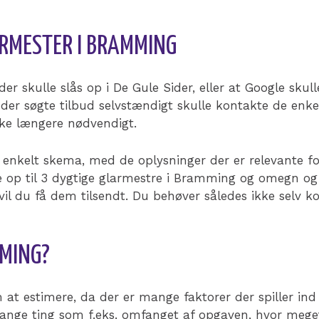
LARMESTER I BRAMMING
skulle slås op i De Gule Sider, eller at Google skulle 
er søgte tilbud selvstændigt skulle kontakte de enke
ke længere nødvendigt.
 enkelt skema, med de oplysninger der er relevante fo
akte op til 3 dygtige glarmestre i Bramming og omeg
vil du få dem tilsendt. Du behøver således ikke selv k
MMING?
 at estimere, da der er mange faktorer der spiller in
ange ting som f.eks. omfanget af opgaven, hvor meget