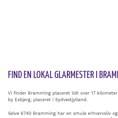
FÅ TILBUD FRA LOKALE GLARMESTRE
I samarbejde med 3byggetilbud.dk giver vi dig mulig
for, at indhente 3 uforpligtende tilbud på din opgave.
Det tager kun 5 minutter og tilbuddene kommer fra
forhåndsgodkendte virksomheder – ofte fra lokalomr
FIND EN LOKAL GLARMESTER I BRA
Vi finder Bramming placeret lidt over 17 kilometer
by Esbjerg, placeret i Sydvestjylland.
Selve 6740 Bramming har en smule erhvervsliv og 