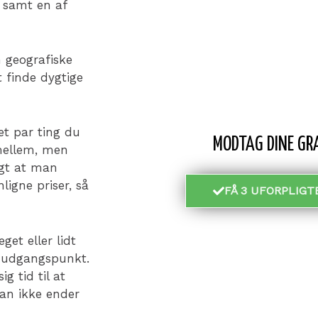
 samt en af
 geografiske
t finde dygtige
et par ting du
MODTAG DINE GRA
imellem, men
tigt at man
igne priser, så
FÅ 3 UFORPLIGT
et eller lidt
m udgangspunkt.
g tid til at
an ikke ender