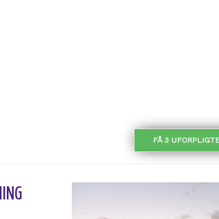
KTRIKER
GULVLÆGGER
VVS
MALER
TØ
SKARPE PRISER FRA GLARM
FÅ 3 UFORPLIGT
MING