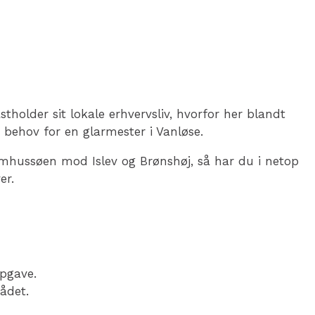
holder sit lokale erhvervsliv, hvorfor her blandt
behov for en glarmester i Vanløse.
hussøen mod Islev og Brønshøj, så har du i netop
er.
opgave.
ådet.