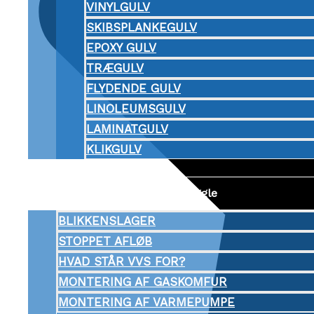
VINYLGULV
SKIBSPLANKEGULV
EPOXY GULV
TRÆGULV
FLYDENDE GULV
LINOLEUMSGULV
LAMINATGULV
KLIKGULV
VVS
Menu Toggle
BLIKKENSLAGER
STOPPET AFLØB
HVAD STÅR VVS FOR?
MONTERING AF GASKOMFUR
MONTERING AF VARMEPUMPE