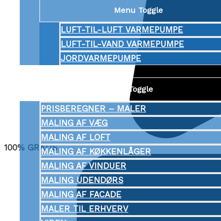
Menu Toggle
LUFT-TIL-LUFT VARMEPUMPE
LUFT-TIL-VAND VARMEPUMPE
JORDVARMEPUMPE
MALER
Menu Toggle
PRISBEREGNER – MALER
MALING AF VÆG
MALING AF LOFT
100% GRATIS
MALING AF KØKKENLÅGER
MALING AF VINDUER
MALING UDENDØRS
MALING AF FACADE
MALER TIL ERHVERV