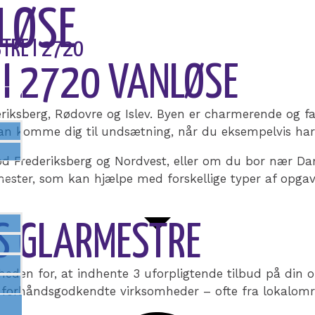
LØSE
STRE I 2720
I 2720 VANLØSE
iksberg, Rødovre og Islev. Byen er charmerende og fast
an komme dig til undsætning, når du eksempelvis har 
Frederiksberg og Nordvest, eller om du bor nær Dam
rmester, som kan hjælpe med forskellige typer af opgav
S GLARMESTRE
heden for, at indhente 3 uforpligtende tilbud på din 
 forhåndsgodkendte virksomheder – ofte fra lokalomr