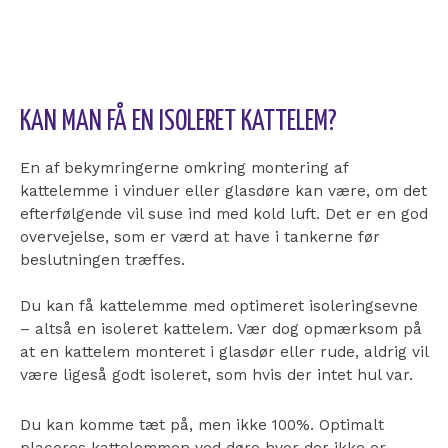
KAN MAN FÅ EN ISOLERET KATTELEM?
En af bekymringerne omkring montering af
kattelemme i vinduer eller glasdøre kan være, om det
efterfølgende vil suse ind med kold luft. Det er en god
overvejelse, som er værd at have i tankerne før
beslutningen træffes.
Du kan få kattelemme med optimeret isoleringsevne
– altså en isoleret kattelem. Vær dog opmærksom på
at en kattelem monteret i glasdør eller rude, aldrig vil
være ligeså godt isoleret, som hvis der intet hul var.
Du kan komme tæt på, men ikke 100%. Optimalt
placeres kattelemmen ved døre hvor der ikke er