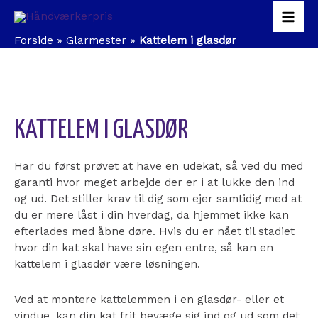
Gå
Mai
til
indholdet
Forside
»
Glarmester
»
Kattelem i glasdør
Men
KATTELEM I GLASDØR
Har du først prøvet at have en udekat, så ved du med
garanti hvor meget arbejde der er i at lukke den ind
og ud. Det stiller krav til dig som ejer samtidig med at
du er mere låst i din hverdag, da hjemmet ikke kan
efterlades med åbne døre. Hvis du er nået til stadiet
hvor din kat skal have sin egen entre, så kan en
kattelem i glasdør være løsningen.
Ved at montere kattelemmen i en glasdør- eller et
vindue, kan din kat frit bevæge sig ind og ud som det