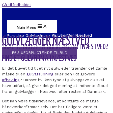
Gå til indholdet
Main Menu
Forside
»
Gulvlægger
»
Gulvlægger Næstved
GULVLÆGGER NÆSTVED
SKAL DU BRUGE EN GULVLÆGGER I NÆSTVED?
FÅ 3 UFORPLIGTENDE TILBUD
FIND ET GULVFIRMA I NÆSTVED
Er det blevet tid til et nyt gulv, eller trænger det gamle
måske til en
gulvafslibning
eller den lidt grovere
afhøvling
? Uanset hvilken type af gulvopgave du skal
have udført, så giver det god mening at indhente tilbud
fra en gulvlægger i Næstved, eller resten af Danmark.
Det kan være tidskrævende, at kontakte de mange
håndværkerfirmaer selv. Det har tidligere være et
nødvendigt arbejde, for at finde den bedste gulvlægger