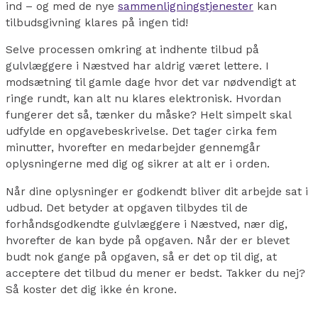
ind – og med de nye
sammenligningstjenester
kan
tilbudsgivning klares på ingen tid!
Selve processen omkring at indhente tilbud på
gulvlæggere i Næstved har aldrig været lettere. I
modsætning til gamle dage hvor det var nødvendigt at
ringe rundt, kan alt nu klares elektronisk. Hvordan
fungerer det så, tænker du måske? Helt simpelt skal
udfylde en opgavebeskrivelse. Det tager cirka fem
minutter, hvorefter en medarbejder gennemgår
oplysningerne med dig og sikrer at alt er i orden.
Når dine oplysninger er godkendt bliver dit arbejde sat i
udbud. Det betyder at opgaven tilbydes til de
forhåndsgodkendte gulvlæggere i Næstved, nær dig,
hvorefter de kan byde på opgaven. Når der er blevet
budt nok gange på opgaven, så er det op til dig, at
acceptere det tilbud du mener er bedst. Takker du nej?
Så koster det dig ikke én krone.