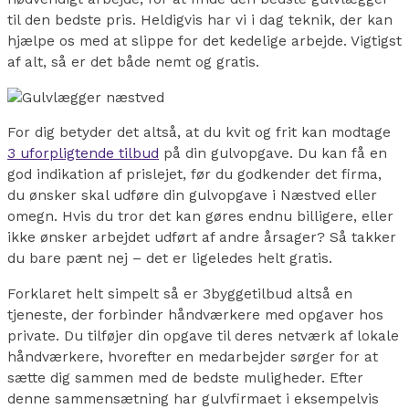
til den bedste pris. Heldigvis har vi i dag teknik, der kan
hjælpe os med at slippe for det kedelige arbejde. Vigtigst
af alt, så er det både nemt og gratis.
For dig betyder det altså, at du kvit og frit kan modtage
3 uforpligtende tilbud
på din gulvopgave. Du kan få en
god indikation af prislejet, før du godkender det firma,
du ønsker skal udføre din gulvopgave i Næstved eller
omegn. Hvis du tror det kan gøres endnu billigere, eller
ikke ønsker arbejdet udført af andre årsager? Så takker
du bare pænt nej – det er ligeledes helt gratis.
Forklaret helt simpelt så er 3byggetilbud altså en
tjeneste, der forbinder håndværkere med opgaver hos
private. Du tilføjer din opgave til deres netværk af lokale
håndværkere, hvorefter en medarbejder sørger for at
sætte dig sammen med de bedste muligheder. Efter
denne sammensætning har gulvfirmaet i eksempelvis