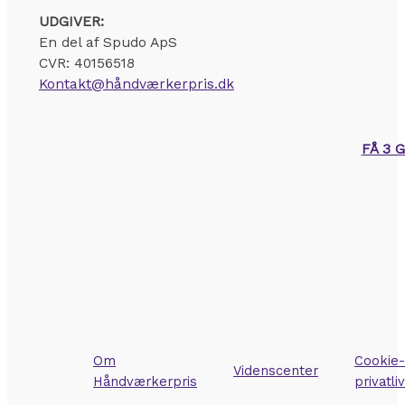
UDGIVER:
En del af Spudo ApS
CVR: 40156518
Kontakt@håndværkerpris.dk
FÅ 3 
Om
Cookie-
Videnscenter
Håndværkerpris
privatli