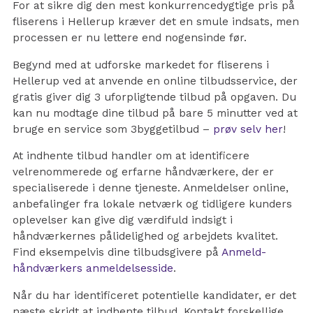
For at sikre dig den mest konkurrencedygtige pris på
fliserens i Hellerup kræver det en smule indsats, men
processen er nu lettere end nogensinde før.
Begynd med at udforske markedet for fliserens i
Hellerup ved at anvende en online tilbudsservice, der
gratis giver dig 3 uforpligtende tilbud på opgaven. Du
kan nu modtage dine tilbud på bare 5 minutter ved at
bruge en service som 3byggetilbud –
prøv selv her
!
At indhente tilbud handler om at identificere
velrenommerede og erfarne håndværkere, der er
specialiserede i denne tjeneste. Anmeldelser online,
anbefalinger fra lokale netværk og tidligere kunders
oplevelser kan give dig værdifuld indsigt i
håndværkernes pålidelighed og arbejdets kvalitet.
Find eksempelvis dine tilbudsgivere på
Anmeld-
håndværkers anmeldelsesside
.
Når du har identificeret potentielle kandidater, er det
næste skridt at indhente tilbud. Kontakt forskellige