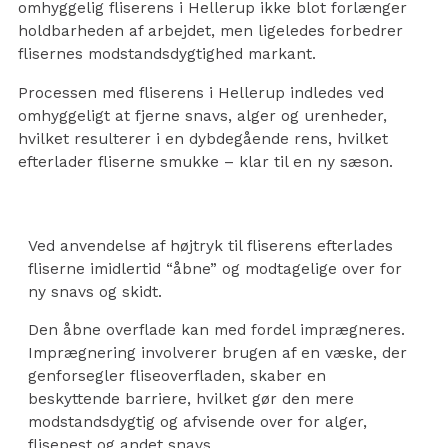
omhyggelig fliserens i Hellerup ikke blot forlænger
holdbarheden af arbejdet, men ligeledes forbedrer
flisernes modstandsdygtighed markant.
Processen med fliserens i Hellerup indledes ved
omhyggeligt at fjerne snavs, alger og urenheder,
hvilket resulterer i en dybdegående rens, hvilket
efterlader fliserne smukke – klar til en ny sæson.
Ved anvendelse af højtryk til fliserens efterlades
fliserne imidlertid “åbne” og modtagelige over for
ny snavs og skidt.
Den åbne overflade kan med fordel imprægneres.
Imprægnering involverer brugen af en væske, der
genforsegler fliseoverfladen, skaber en
beskyttende barriere, hvilket gør den mere
modstandsdygtig og afvisende over for alger,
flisepest og andet snavs.