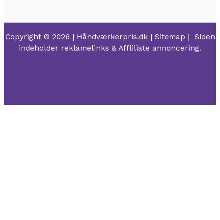
Copyright © 2026 |
Håndværkerpris.dk
|
Sitemap
| Siden
indeholder reklamelinks & Affliliate annoncering.