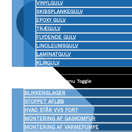
VINYLGULV
SKIBSPLANKEGULV
EPOXY GULV
TRÆGULV
FLYDENDE GULV
LINOLEUMSGULV
LAMINATGULV
KLIKGULV
VVS
Menu Toggle
BLIKKENSLAGER
STOPPET AFLØB
HVAD STÅR VVS FOR?
MONTERING AF GASKOMFUR
MONTERING AF VARMEPUMPE