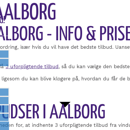
 AALBORG
G!
LBORG - INFO & PRIS
dring, især hvis du vil have det bedste tilbud. Uanse
 få
3 uforpligtende tilbud
, så du kan vælge den bedste
, ligesom du kan blive klogere på, hvordan du får de 
PUDSER I AALBORG
heden for, at indhente 3 uforpligtende tilbud fra vin