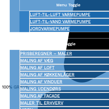
Menu Toggle
LUFT-TIL-LUFT VARMEPUMPE
LUFT-TIL-VAND VARMEPUMPE
JORDVARMEPUMPE
MALER
Menu Toggle
PRISBEREGNER – MALER
MALING AF VÆG
MALING AF LOFT
MALING AF KØKKENLÅGER
MALING AF VINDUER
100% GRATIS
MALING UDENDØRS
MALING AF FACADE
MALER TIL ERHVERV