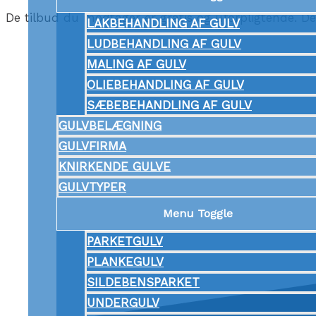
De tilbud du modtager er gratis og uforpligtende. De b
LAKBEHANDLING AF GULV
LUDBEHANDLING AF GULV
MALING AF GULV
OLIEBEHANDLING AF GULV
SÆBEBEHANDLING AF GULV
GULVBELÆGNING
GULVFIRMA
KNIRKENDE GULVE
GULVTYPER
Menu Toggle
PARKETGULV
PLANKEGULV
SILDEBENSPARKET
UNDERGULV