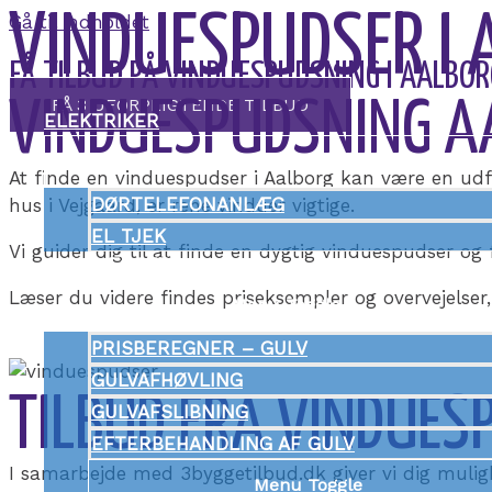
VINDUESPUDSER I
Gå til indholdet
FÅ TILBUD PÅ VINDUESPUDSNING I AALBOR
FÅ 3 UFORPLIGTENDE TILBUD
VINDUESPUDSNING AA
ELEKTRIKER
Menu Toggle
At finde en vinduespudser i Aalborg kan være en udfor
DØRTELEFONANLÆG
hus i Vejgaard, er rene vinduer vigtige.
EL TJEK
Vi guider dig til at finde en dygtig vinduespudser og
GULVLÆGGER
Læser du videre findes priseksempler og overvejelser
Menu Toggle
PRISBEREGNER – GULV
GULVAFHØVLING
TILBUD FRA VINDUES
GULVAFSLIBNING
EFTERBEHANDLING AF GULV
I samarbejde med 3byggetilbud.dk giver vi dig mulig
Menu Toggle