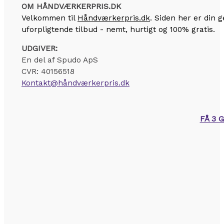
OM HÅNDVÆRKERPRIS.DK
Velkommen til
Håndværkerpris.dk
. Siden her er din
uforpligtende tilbud - nemt, hurtigt og 100% gratis.
UDGIVER:
En del af Spudo ApS
CVR: 40156518
Kontakt@håndværkerpris.dk
FÅ 3 