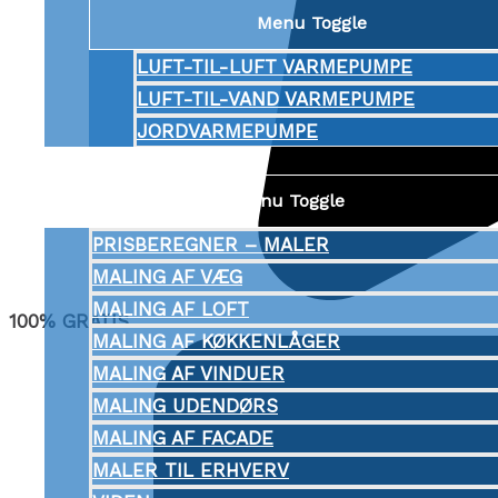
Menu Toggle
LUFT-TIL-LUFT VARMEPUMPE
LUFT-TIL-VAND VARMEPUMPE
JORDVARMEPUMPE
MALER
Menu Toggle
PRISBEREGNER – MALER
MALING AF VÆG
MALING AF LOFT
100% GRATIS
MALING AF KØKKENLÅGER
MALING AF VINDUER
MALING UDENDØRS
MALING AF FACADE
MALER TIL ERHVERV