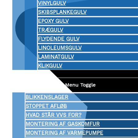
VINYLGULV
SKIBSPLANKEGULV
EPOXY GULV
TRÆGULV
FLYDENDE GULV
LINOLEUMSGULV
LAMINATGULV
KLIKGULV
VVS
Menu Toggle
BLIKKENSLAGER
STOPPET AFLØB
HVAD STÅR VVS FOR?
MONTERING AF GASKOMFUR
MONTERING AF VARMEPUMPE