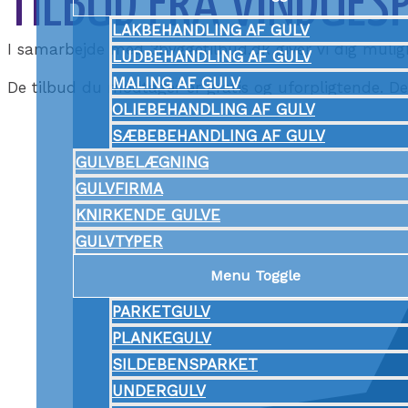
TILBUD FRA VINDUESP
LAKBEHANDLING AF GULV
I samarbejde med 3byggetilbud.dk giver vi dig mulig
LUDBEHANDLING AF GULV
MALING AF GULV
De tilbud du modtager er gratis og uforpligtende. De b
OLIEBEHANDLING AF GULV
SÆBEBEHANDLING AF GULV
GULVBELÆGNING
GULVFIRMA
KNIRKENDE GULVE
GULVTYPER
Menu Toggle
PARKETGULV
PLANKEGULV
SILDEBENSPARKET
UNDERGULV