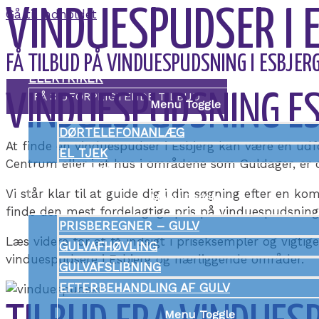
VINDUESPUDSER I 
Gå til indholdet
FÅ TILBUD PÅ VINDUESPUDSNING I ESBJERG
ELEKTRIKER
FÅ 3 UFORPLIGTENDE TILBUD
VINDUESPUDSNING ESB
Menu Toggle
DØRTELEFONANLÆG
At finde en vinduespudser i Esbjerg kan være en udfo
EL TJEK
Centrum eller i et hus i områdene som Guldager, er d
GULVLÆGGER
Vi står klar til at guide dig i din søgning efter en
Menu Toggle
finde den mest fordelagtige pris på vinduespudsning 
PRISBEREGNER – GULV
Læs videre for at få indsigt i priseksempler og vigtige
GULVAFHØVLING
vinduespudsere i Esbjerg og nærliggende områder.
GULVAFSLIBNING
EFTERBEHANDLING AF GULV
Menu Toggle