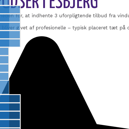
UDSER I ESBJERG
heden for, at indhente 3 uforpligtende tilbud fra vin
liver givet af profesionelle – typisk placeret tæt på d