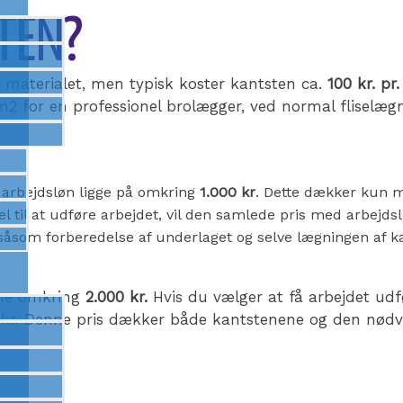
TEN?
 materialet, men typisk koster kantsten ca.
100 kr. pr
 m2 for en professionel brolægger, ved normal fliselæg
n arbejdsløn ligge på omkring
1.000 kr
. Dette dækker kun m
til at udføre arbejdet, vil den samlede pris med arbejdsløn
n, såsom forberedelse af underlaget og selve lægningen af 
ene omkring
2.000 kr.
Hvis du vælger at få arbejdet udf
0 kr. Denne pris dækker både kantstenene og den nødven