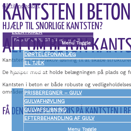
KANTSTEN I BETON
Gå til indholdet
HJÆLP TIL SNORLIGE KANTSTEN?
ELEKTRIKER
FÅ 3 UFORPLIGTENDE TILBUD
ALT OM BETON KANT
Menu Toggle
DØRTELEFONANLÆG
Kantsten er en effektiv løsning til at skabe strukture
EL TJEK
GULVLÆGGER
De hjælper med at holde belægningen på plads og forh
Menu Toggle
Kantsten i beton er både robuste og vedligeholdelsesv
områder.
PRISBEREGNER – GULV
GULVAFHØVLING
FÅ DEN SKARPESTE PRIS PÅ KANTSTEN I B
GULVAFSLIBNING
EFTERBEHANDLING AF GULV
Menu Toggle