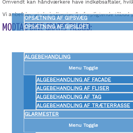
Omvendt kan håndværkere have indkøbsaftaler, hvilket
Menu Toggle
Vi anbefaler, at du indhenter 3 uforpligtende tilbud 
OPSÆTNING AF GIPSVÆG
MODTAG DINE GRATIS TILBUD:
OPSÆTNING AF GIPSLOFT
ANDRE SERVICES
Menu Toggle
ALGEBEHANDLING
Menu Toggle
ALGEBEHANDLING AF FACADE
ALGEBEHANDLING AF FLISER
ALGEBEHANDLING AF TAG
ALGEBEHANDLING AF TRÆTERRASSE
GLARMESTER
Menu Toggle