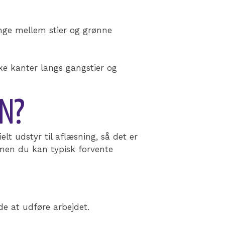
ange mellem stier og grønne
ke kanter langs gangstier og
N?
lt udstyr til aflæsning, så det er
, men du kan typisk forvente
e at udføre arbejdet.