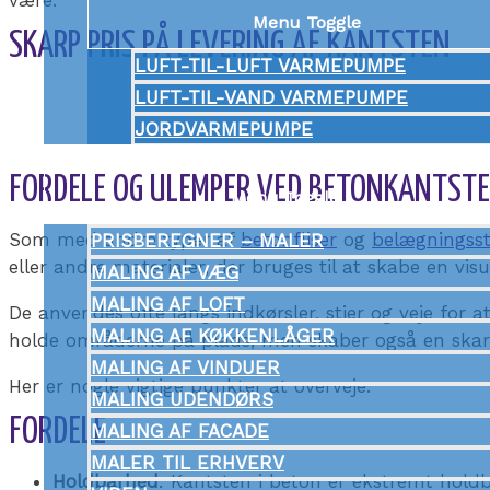
være.
Menu Toggle
SKARP PRIS PÅ LEVERING AF KANTSTEN
LUFT-TIL-LUFT VARMEPUMPE
LUFT-TIL-VAND VARMEPUMPE
JORDVARMEPUMPE
MALER
FORDELE OG ULEMPER VED BETONKANTST
Menu Toggle
Som med andre typer af
betonfliser
og
belægningss
PRISBEREGNER – MALER
eller andre materialer, der bruges til at skabe en vi
MALING AF VÆG
MALING AF LOFT
De anvendes ofte langs indkørsler, stier og veje for 
MALING AF KØKKENLÅGER
holde områderne på plads, men skaber også en skarp
MALING AF VINDUER
Her er nogle vigtige punkter at overveje:
MALING UDENDØRS
FORDELE
MALING AF FACADE
MALER TIL ERHVERV
Holdbarhed
: Kantsten i beton er ekstremt holdb