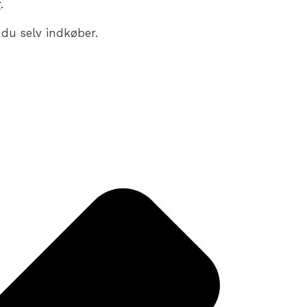
r
.
 du selv indkøber.