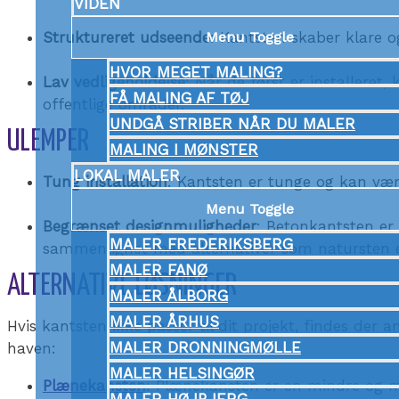
VIDEN
Struktureret udseende
Menu Toggle
: Kantsten skaber klare og
HVOR MEGET MALING?
Lav vedligeholdelse
: Når de først er installeret
FÅ MALING AF TØJ
offentlige områder.
UNDGÅ STRIBER NÅR DU MALER
ULEMPER
MALING I MØNSTER
LOKAL MALER
Tung installation
: Kantsten er tunge og kan være
Menu Toggle
Begrænset designmuligheder
: Betonkantsten er
MALER FREDERIKSBERG
sammenlignet med alternativer som natursten ell
MALER FANØ
ALTERNATIVE LØSNINGER
MALER ÅLBORG
MALER ÅRHUS
Hvis kantsten ikke passer til dit projekt, findes de
MALER DRONNINGMØLLE
haven:
MALER HELSINGØR
Plænekansten
: Plænekansten er en mindre og m