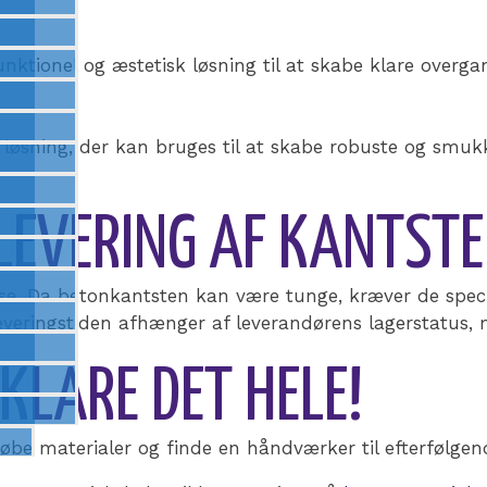
nktionel og æstetisk løsning til at skabe klare overg
 løsning, der kan bruges til at skabe robuste og smuk
LEVERING AF KANTSTE
esse. Da betonkantsten kan være tunge, kræver de specie
g. Leveringstiden afhænger af leverandørens lagerstatus
LARE DET HELE!
be materialer og finde en håndværker til efterfølgend