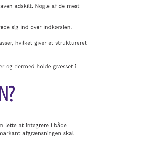
haven adskilt. Nogle af de mest
ede sig ind over indkørslen.
ser, hvilket giver et struktureret
der og dermed holde græsset i
EN?
m lette at integrere i både
r markant afgrænsningen skal