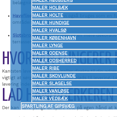
MALER HØJBJERG
belægninger.
MALER HOLBÆK
MALER HOLTE
Havefliser
: Havefliser kan også bruges som en fu
områder.
MALER HUNDIGE
MALER HVALSØ
Slotsbrosten
: Slotsbrosten er en mere dekorativ
MALER KØBENHAVN
terrasser.
MALER LYNGE
MALER ODENSE
HVORDAN FUNGERER 
MALER ODSHERRED
MALER RIBE
Kantsten leveres typisk på paller direkte til din adr
MALER SKOVLUNDE
vigtigt at sørge for, at der er god plads til leverin
MALER SLAGELSE
levering inden for 1-2 uger.
LAD HÅNDVÆRKEREN K
MALER VANLØSE
MALER VEDBÆK
SPARTLING AF GIPSVÆG
Der kan være penge at spare ved, på egen hånd at kø
TØMRER