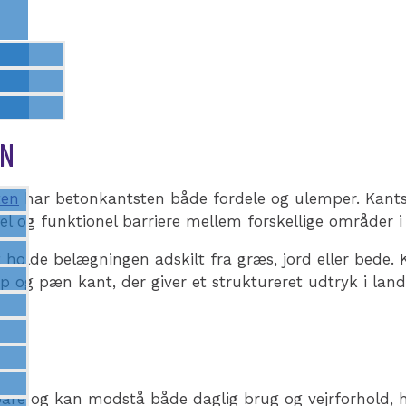
EN
ten
har betonkantsten både fordele og ulemper. Kants
suel og funktionel barriere mellem forskellige områder 
at holde belægningen adskilt fra græs, jord eller bede
 og pæn kant, der giver et struktureret udtryk i la
are og kan modstå både daglig brug og vejrforhold, hvi