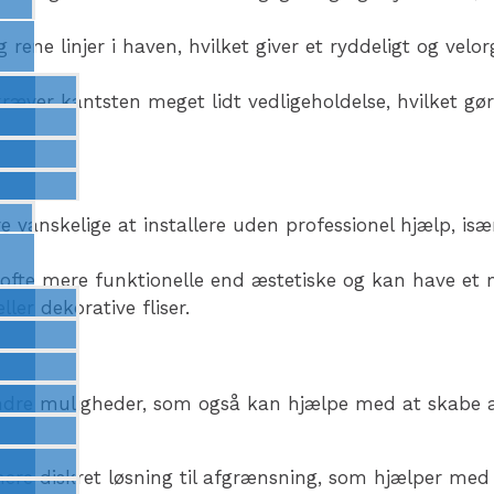
 rene linjer i haven, hvilket giver et ryddeligt og velo
, kræver kantsten meget lidt vedligeholdelse, hvilket gø
 vanskelige at installere uden professionel hjælp, især
 ofte mere funktionelle end æstetiske og kan have et
er dekorative fliser.
r andre muligheder, som også kan hjælpe med at skabe 
ere diskret løsning til afgrænsning, som hjælper med