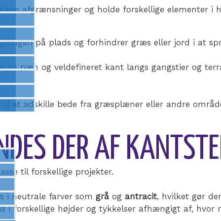
 skabe afgrænsninger og holde forskellige elementer i 
ningen på plads og forhindrer græs eller jord i at spr
be en pæn og veldefineret kant langs gangstier og terras
til at adskille bede fra græsplæner eller andre områ
INDES DER AF KANTST
sse til forskellige projekter.
s i neutrale farver som
grå
og
antracit
, hvilket gør de
s i forskellige højder og tykkelser afhængigt af, hvo