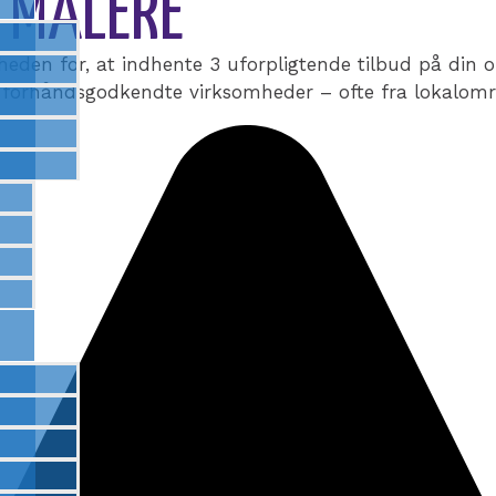
S MALERE
heden for, at indhente 3 uforpligtende tilbud på din 
 forhåndsgodkendte virksomheder – ofte fra lokalomr