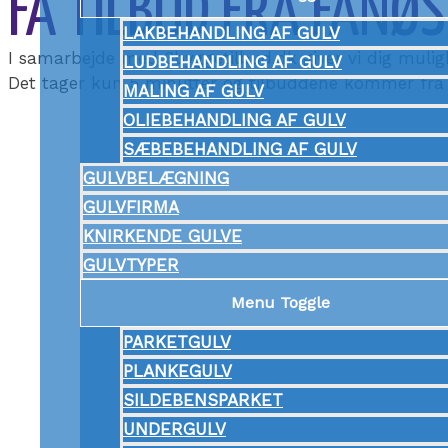
FÅ TILBUD FRA FANØ
LAKBEHANDLING AF GULV
I samarbejde med 3byggetilbud.dk giver vi dig mulig
LUDBEHANDLING AF GULV
Det tager kun 5 minutter og tilbuddene kommer fra
MALING AF GULV
OLIEBEHANDLING AF GULV
SÆBEBEHANDLING AF GULV
GULVBELÆGNING
GULVFIRMA
KNIRKENDE GULVE
GULVTYPER
Menu Toggle
PARKETGULV
PLANKEGULV
SILDEBENSPARKET
UNDERGULV