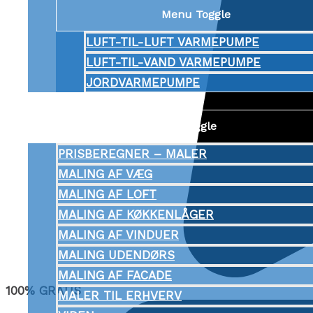
Menu Toggle
LUFT-TIL-LUFT VARMEPUMPE
LUFT-TIL-VAND VARMEPUMPE
JORDVARMEPUMPE
MALER
Menu Toggle
PRISBEREGNER – MALER
MALING AF VÆG
MALING AF LOFT
MALING AF KØKKENLÅGER
MALING AF VINDUER
MALING UDENDØRS
MALING AF FACADE
100% GRATIS
MALER TIL ERHVERV