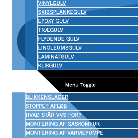
VINYLGULV
SKIBSPLANKEGULV
EPOXY GULV
TRÆGULV
FLYDENDE GULV
LINOLEUMSGULV
LAMINATGULV
KLIKGULV
VVS
Menu Toggle
BLIKKENSLAGER
STOPPET AFLØB
HVAD STÅR VVS FOR?
MONTERING AF GASKOMFUR
MONTERING AF VARMEPUMPE