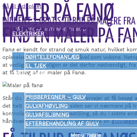
MALER PÅ FANØ
Gå til indholdet
INDHENT 3 GRATIS TILBUD PÅ MALERE FRA
FÅ 3 UFORPLIGTENDE TILBUD
FIND EN MALER PÅ FA
ELEKTRIKER
Menu Toggle
Fanø er kendt for strand og smuk natur, hvilket kom
DØRTELEFONANLÆG
oplevelser, til glæde for børn såvel som voksne. Ne
at vedligeholde boligen er det derfor nødvendigt, fra
EL TJEK
at få besøg af en maler på Fanø.
GULVLÆGGER
Menu Toggle
PRISBEREGNER – GULV
Står du i en situation hvor du overvejer at få besøg
det helt rette sted. Her på siden ser vi nærmere på hv
GULVAFHØVLING
kontrollen af firmaet før bestilling, så du i sidste e
GULVAFSLIBNING
håndværkere i andre byer. Eksempelvis en
gulvlægge
EFTERBEHANDLING AF GULV
Menu Toggle