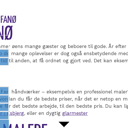
 FANØ
NØ
mer øens mange gæster og beboere til gode. År efter å
top de mange oplevelser er dog også ensbetydende med
 tid til anden, at få ordnet og gjort ved. Det kan ekse
 af en håndværker – eksempelvis en professionel male
ordan du får de bedste priser, når det er netop en male
nde får det bedste arbejde, til den bedste pris. Du kan 
r i Esbjerg
, eller en dygtig
glarmester