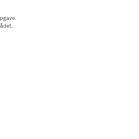
opgave.
ådet.