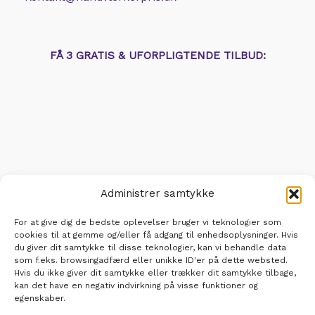
FÅ 3 GRATIS & UFORPLIGTENDE TILBUD:
Administrer samtykke
For at give dig de bedste oplevelser bruger vi teknologier som
cookies til at gemme og/eller få adgang til enhedsoplysninger. Hvis
du giver dit samtykke til disse teknologier, kan vi behandle data
som f.eks. browsingadfærd eller unikke ID'er på dette websted.
Hvis du ikke giver dit samtykke eller trækker dit samtykke tilbage,
kan det have en negativ indvirkning på visse funktioner og
Om Håndværkerpris
Videnscenter
egenskaber.
Cookie- & privatlivspolitik
Ordbog