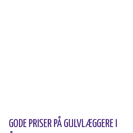
FÅ 3 TILBUD PÅ GULVLÆGNING I
ÅRHUS
I samarbejde med 3byggetilbud.dk giver vi dig
muligheden for, at indhente 3 uforpligtende tilbud på
din opgave.
Det tager kun 5 minutter og tilbuddene kommer fra
forhåndsgodkendte virksomheder – ofte fra
lokalområdet.
GODE PRISER PÅ GULVLÆGGERE I