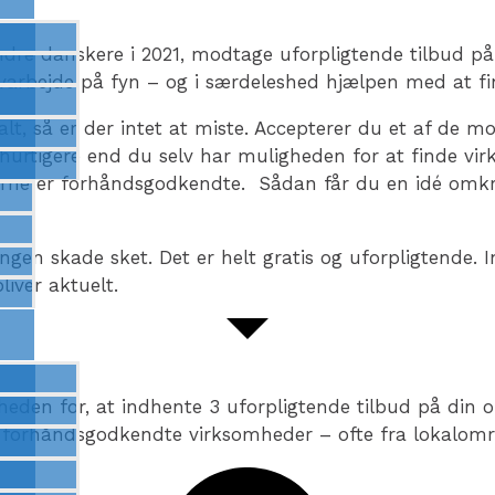
dre danskere i 2021, modtage uforpligtende tilbud på
varbejde på fyn – og i særdeleshed hjælpen med at fi
alt, så er der intet at miste. Accepterer du et af de 
t hurtigere end du selv har muligheden for at finde v
aerne er forhåndsgodkendte. Sådan får du en idé omkr
gen skade sket. Det er helt gratis og uforpligtende. I
liver aktuelt.
heden for, at indhente 3 uforpligtende tilbud på din 
 forhåndsgodkendte virksomheder – ofte fra lokalomr