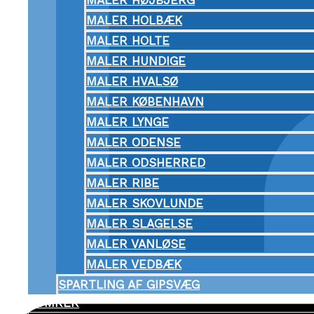
MALER HØJBJERG
MALER HOLBÆK
MALER HOLTE
MALER HUNDIGE
MALER HVALSØ
MALER KØBENHAVN
MALER LYNGE
MALER ODENSE
MALER ODSHERRED
MALER RIBE
MALER SKOVLUNDE
MALER SLAGELSE
MALER VANLØSE
MALER VEDBÆK
SPARTLING AF GIPSVÆG
TØMRER