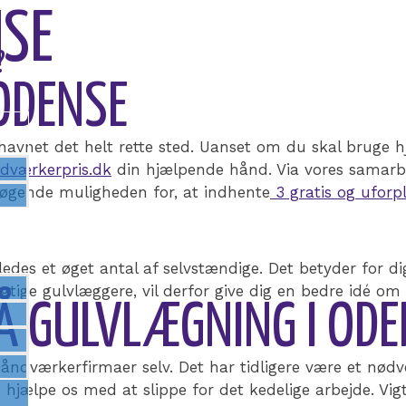
NSE
?
 ODENSE
 havnet det helt rette sted. Uanset om du skal bruge h
dværkerpris.dk
din hjælpende hånd. Via vores samarb
øgende muligheden for, at indhente
3 gratis og uforp
des et øget antal af selvstændige. Det betyder for dig,
ygtige gulvlæggere, vil derfor give dig en bedre idé o
PÅ GULVLÆGNING I OD
dværkerfirmaer selv. Det har tidligere være et nødven
n hjælpe os med at slippe for det kedelige arbejde. Vigt