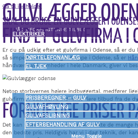
GULVLÆGGER ODE
Gå til indholdet
SKAL DU BRUGE EN GULVLÆGGER I ODENSE
FÅ 3 UFORPLIGTENDE TILBUD
FIND ET GULVFIRMA I
ELEKTRIKER
Menu Toggle
Er du på udkig efter et gulvfirma i Odense, så er du
DØRTELEFONANLÆG
så simpelt som et nyt gulvtæppe i Odense, så er
Hån
håndværksvirksomheder i hele Danmark, giver vi bes
EL TJEK
GULVLÆGGER
Menu Toggle
Netop storbyernes højere indbyggertal, medfører ligele
PRISBEREGNER – GULV
gulvfirma i Odense. At indhente flere tilbud fra de d
FORNUFTIGE PRISER 
GULVAFHØVLING
GULVAFSLIBNING
EFTERBEHANDLING AF GULV
Det kan være tidskrævende, at kontakte de mange hån
den bedste pris. Heldigvis har vi i dag teknik, der ka
Menu Toggle