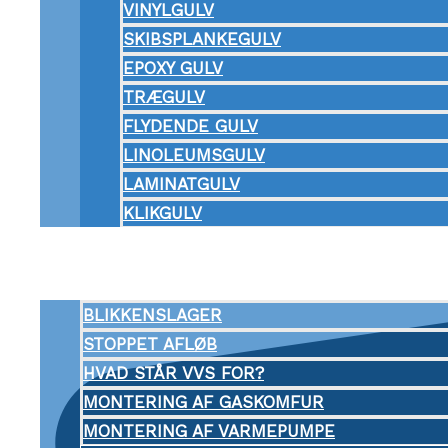
VINYLGULV
SKIBSPLANKEGULV
EPOXY GULV
TRÆGULV
FLYDENDE GULV
LINOLEUMSGULV
LAMINATGULV
KLIKGULV
VVS
Menu Toggle
BLIKKENSLAGER
STOPPET AFLØB
HVAD STÅR VVS FOR?
MONTERING AF GASKOMFUR
MONTERING AF VARMEPUMPE