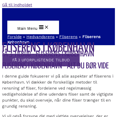
Gå til indholdet
Main Menu
Forside
»
Hedvandsrens
»
Fliserens
»
Fliserens
København
FLISERENS I KØBENHAVN
FÅ 3 TILBUD - FLISERENS I KØBENHAVN
FÅ 3 UFORPLIGTENDE TILBUD
FLISERENS I KØBENHAVN - ALT DU BØR VIDE
I denne guide fokuserer vi på alle aspekter af fliserens i
København. Vi dækker de forskellige metoder til
rensning af fliser, fordelene ved regelmæssig
vedligeholdelse af dine udendørs fliser samt de vigtigste
punkter, du skal overveje, når dine fliser trænger til en
grundig rensning.
Vi vil også forsyne dig med vigtige overvejelser, der er