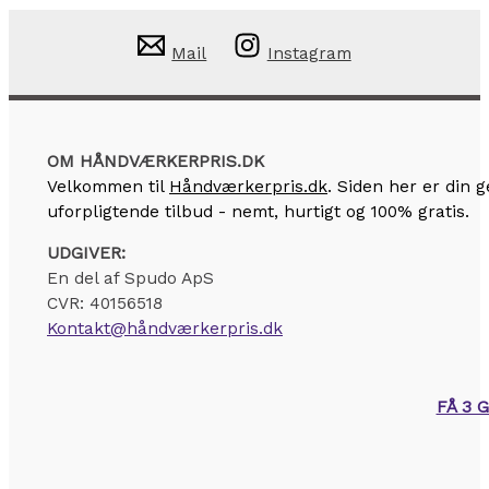
Mail
Instagram
OM HÅNDVÆRKERPRIS.DK
Velkommen til
Håndværkerpris.dk
. Siden her er din
uforpligtende tilbud - nemt, hurtigt og 100% gratis.
UDGIVER:
En del af Spudo ApS
CVR: 40156518
Kontakt@håndværkerpris.dk
FÅ 3 