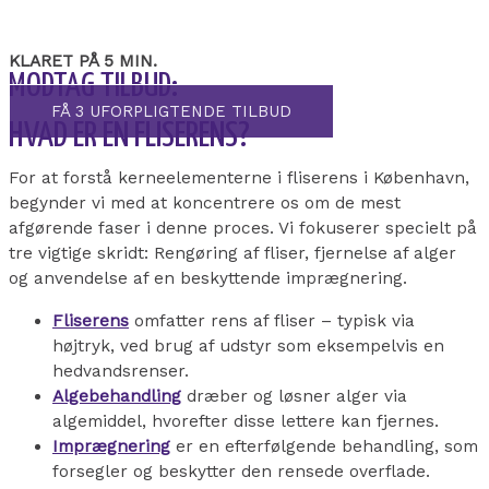
KLARET PÅ 5 MIN.
MODTAG TILBUD:
FÅ 3 UFORPLIGTENDE TILBUD
HVAD ER EN FLISERENS?
For at forstå kerneelementerne i fliserens i København,
begynder vi med at koncentrere os om de mest
afgørende faser i denne proces. Vi fokuserer specielt på
tre vigtige skridt: Rengøring af fliser, fjernelse af alger
og anvendelse af en beskyttende imprægnering.
Fliserens
omfatter rens af fliser – typisk via
højtryk, ved brug af udstyr som eksempelvis en
hedvandsrenser.
Algebehandling
dræber og løsner alger via
algemiddel, hvorefter disse lettere kan fjernes.
Imprægnering
er en efterfølgende behandling, som
forsegler og beskytter den rensede overflade.