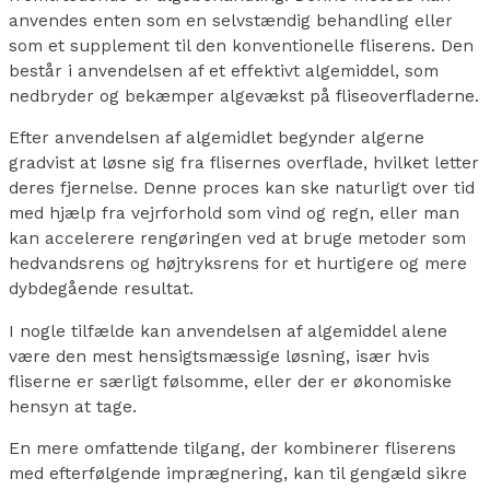
anvendes enten som en selvstændig behandling eller
som et supplement til den konventionelle fliserens. Den
består i anvendelsen af et effektivt algemiddel, som
nedbryder og bekæmper algevækst på fliseoverfladerne.
Efter anvendelsen af algemidlet begynder algerne
gradvist at løsne sig fra flisernes overflade, hvilket letter
deres fjernelse. Denne proces kan ske naturligt over tid
med hjælp fra vejrforhold som vind og regn, eller man
kan accelerere rengøringen ved at bruge metoder som
hedvandsrens og højtryksrens for et hurtigere og mere
dybdegående resultat.
I nogle tilfælde kan anvendelsen af algemiddel alene
være den mest hensigtsmæssige løsning, især hvis
fliserne er særligt følsomme, eller der er økonomiske
hensyn at tage.
En mere omfattende tilgang, der kombinerer fliserens
med efterfølgende imprægnering, kan til gengæld sikre