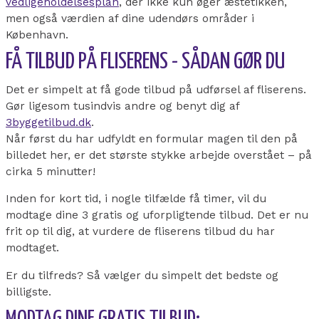
vedligeholdelsesplan
, der ikke kun øger æstetikken,
men også værdien af dine udendørs områder i
København.
FÅ TILBUD PÅ FLISERENS - SÅDAN GØR DU
Det er simpelt at få gode tilbud på udførsel af fliserens.
Gør ligesom tusindvis andre og benyt dig af
3byggetilbud.dk
.
Når først du har udfyldt en formular magen til den på
billedet her, er det største stykke arbejde overstået – på
cirka 5 minutter!
Inden for kort tid, i nogle tilfælde få timer, vil du
modtage dine 3 gratis og uforpligtende tilbud. Det er nu
frit op til dig, at vurdere de fliserens tilbud du har
modtaget.
Er du tilfreds? Så vælger du simpelt det bedste og
billigste.