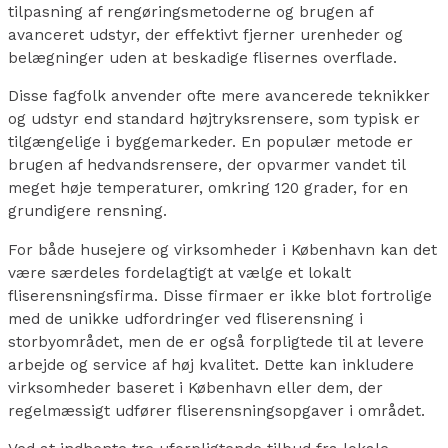
tilpasning af rengøringsmetoderne og brugen af
avanceret udstyr, der effektivt fjerner urenheder og
belægninger uden at beskadige flisernes overflade.
Disse fagfolk anvender ofte mere avancerede teknikker
og udstyr end standard højtryksrensere, som typisk er
tilgængelige i byggemarkeder. En populær metode er
brugen af hedvandsrensere, der opvarmer vandet til
meget høje temperaturer, omkring 120 grader, for en
grundigere rensning.
For både husejere og virksomheder i København kan det
være særdeles fordelagtigt at vælge et lokalt
fliserensningsfirma. Disse firmaer er ikke blot fortrolige
med de unikke udfordringer ved fliserensning i
storbyområdet, men de er også forpligtede til at levere
arbejde og service af høj kvalitet. Dette kan inkludere
virksomheder baseret i København eller dem, der
regelmæssigt udfører fliserensningsopgaver i området.