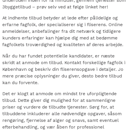
undertiden inden for få minutter, gennem tjenester som
3byggetilbud – prøv selv ved at følge linket her!
At indhente tilbud betyder at lede efter pålidelige og
erfarne fagfolk, der specialiserer sig i fliserens. Online
anmeldelser, anbefalinger fra dit netværk og tidligere
kunders erfaringer kan hjælpe dig med at bedømme
fagfolkets troværdighed og kvaliteten af deres arbejde.
Når du har fundet potentielle kandidater, er næste
skridt at anmode om tilbud. Kontakt forskellige fagfolk i
København og beskriv din fliserensopgave i detaljer. Jo
mere præcise oplysninger du giver, desto bedre tilbud
kan du forvente.
Det er klogt at anmode om mindst tre uforpligtende
tilbud. Dette giver dig mulighed for at sammenligne
priser og vurdere de tilbudte tjenester. Sørg for, at
tilbuddene inkluderer alle nødvendige opgaver, såsom
rengøring, fjernelse af alger og snavs, samt eventuel
efterbehandling, og vær åben for professionel