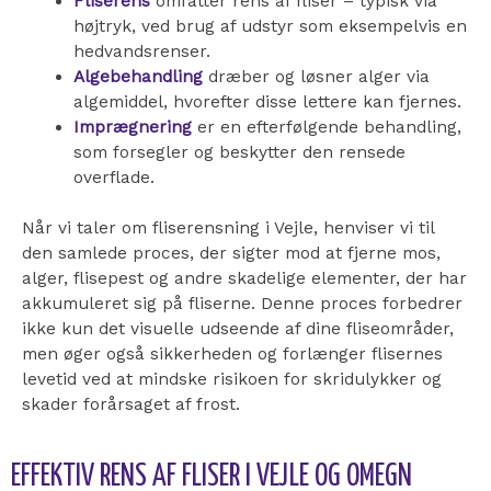
Fliserens
omfatter rens af fliser – typisk via
højtryk, ved brug af udstyr som eksempelvis en
hedvandsrenser.
Algebehandling
dræber og løsner alger via
algemiddel, hvorefter disse lettere kan fjernes.
Imprægnering
er en efterfølgende behandling,
som forsegler og beskytter den rensede
overflade.
Når vi taler om fliserensning i Vejle, henviser vi til
den samlede proces, der sigter mod at fjerne mos,
alger, flisepest og andre skadelige elementer, der har
akkumuleret sig på fliserne. Denne proces forbedrer
ikke kun det visuelle udseende af dine fliseområder,
men øger også sikkerheden og forlænger flisernes
levetid ved at mindske risikoen for skridulykker og
skader forårsaget af frost.
EFFEKTIV RENS AF FLISER I VEJLE OG OMEGN