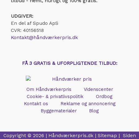
tilbud - nemt, hurtigt og 100% gratis.
UDGIVER:
En del af Spudo ApS
CVR: 40156518
Kontakt@håndværkerpris.dk
FÅ 3 GRATIS & UFORPLIGTENDE TILBUD:
Om Håndværkerpris
Videnscenter
Cookie- & privatlivspolitik
Ordbog
Kontakt os
Reklame og annoncering
Byggematerialer
Blog
Copyright © 2026 |
Håndværkerpris.dk
|
Sitemap
| Siden