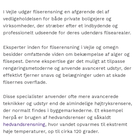
I Vejle udgør fliserensning en afgørende del af
vedligeholdelsen for både private boligejere og
virksomheder, der stræber efter et indbydende og
professionelt udseende for deres udendørs flisearealer.
Eksperter inden for fliserensning i Vejle og omegn
besidder omfattende viden om bekæmpelse af alger og
flisepest. Denne ekspertise gør det muligt at tilpasse
rengøringsmetoderne og anvende avanceret udstyr, der
effektivt fjerner snavs og belægninger uden at skade
flisernes overflade.
Disse specialister anvender ofte mere avancerede
teknikker og udstyr end de almindelige højtryksrensere,
der normalt findes i byggemarkederne. Et eksempel
herpå er brugen af hedvandsrenser og såkaldt
hedvandsrensning
, hvor vandet opvarmes til ekstremt
høje temperaturer, op til cirka 120 grader.