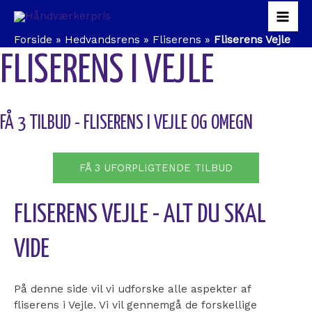
Gå
Mai
til
indholdet
Forside
»
Hedvandsrens
»
Fliserens
»
Fliserens Vejle
Men
FLISERENS I VEJLE
FÅ 3 TILBUD - FLISERENS I VEJLE OG OMEGN
FÅ 3 UFORPLIGTENDE TILBUD
FLISERENS VEJLE - ALT DU SKAL
VIDE
På denne side vil vi udforske alle aspekter af
fliserens i Vejle. Vi vil gennemgå de forskellige