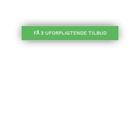
MODTAG TILBUD:
FÅ 3 UFORPLIGTENDE TILBUD
GRATIS TILBUD PÅ GRØNNE TAGE
I samarbejde med 3byggetilbud.dk giver vi dig
muligheden for, at indhente 3 uforpligtende tilbud på
tagrenovering
.
De tilbud du modtager er gratis og uforpligtende. De
bliver givet af profesionelle – typisk placeret tæt på
dig.