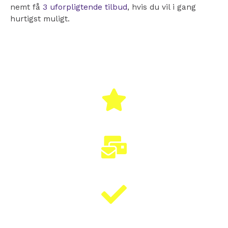
nemt få
3 uforpligtende tilbud
, hvis du vil i gang
hurtigst muligt.
100% GRATIS
HURTIGT SVAR
KLARET PÅ 5 MIN.