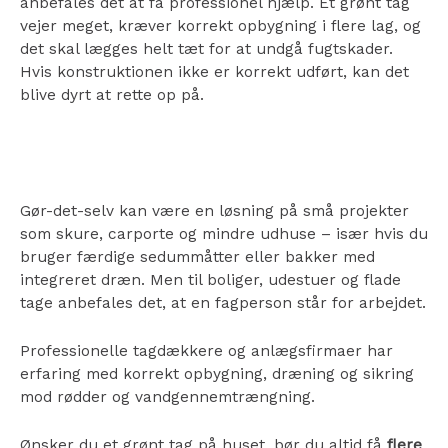
anbefales det at få professionel hjælp. Et grønt tag
vejer meget, kræver korrekt opbygning i flere lag, og
det skal lægges helt tæt for at undgå fugtskader.
Hvis konstruktionen ikke er korrekt udført, kan det
blive dyrt at rette op på.
Gør-det-selv kan være en løsning på små projekter
som skure, carporte og mindre udhuse – især hvis du
bruger færdige sedummåtter eller bakker med
integreret dræn. Men til boliger, udestuer og flade
tage anbefales det, at en fagperson står for arbejdet.
Professionelle tagdækkere og anlægsfirmaer har
erfaring med korrekt opbygning, dræning og sikring
mod rødder og vandgennemtrængning.
Ønsker du et grønt tag på huset, bør du altid få
flere