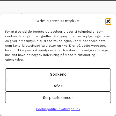
OM HÅNDVÆRKERPRIS.DK
Administrer samtykke
Velkommen til
Håndværkerpris.dk
. Siden her er
din genvej til viden om håndværkerfag og gode
For at give dig de bedste oplevelser bruger vi teknologier som
tilbud på håndværkere. Modtag 3 uforpligtende
cookies til at gemme og/eller få adgang til enhedsoplysninger. Hvis
tilbud - nemt, hurtigt og 100% gratis.
du giver dit samtykke til disse teknologier, kan vi behandle data
som f.eks. browsingadfærd eller unikke ID'er på dette websted.
Hvis du ikke giver dit samtykke eller trækker dit samtykke tilbage,
UDGIVER:
kan det have en negativ indvirkning på visse funktioner og
En del af Spudo ApS
egenskaber.
CVR: 40156518
Kontakt@håndværkerpris.dk
Godkend
Afvis
FÅ 3 GRATIS & UFORPLIGTENDE TILBUD:
Se præferencer
Cookiepolitik
Privatlivspolitik