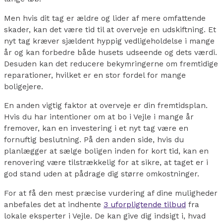
Men hvis dit tag er ældre og lider af mere omfattende
skader, kan det være tid til at overveje en udskiftning. Et
nyt tag kræver sjældent hyppig vedligeholdelse i mange
år og kan forbedre både husets udseende og dets værdi.
Desuden kan det reducere bekymringerne om fremtidige
reparationer, hvilket er en stor fordel for mange
boligejere.
En anden vigtig faktor at overveje er din fremtidsplan.
Hvis du har intentioner om at bo i Vejle i mange år
fremover, kan en investering i et nyt tag være en
fornuftig beslutning. På den anden side, hvis du
planlægger at sælge boligen inden for kort tid, kan en
renovering være tilstrækkelig for at sikre, at taget er i
god stand uden at pådrage dig større omkostninger.
For at få den mest præcise vurdering af dine muligheder
anbefales det at indhente
3 uforpligtende tilbud
fra
lokale eksperter i Vejle. De kan give dig indsigt i, hvad