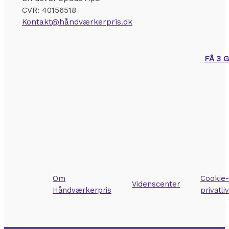
CVR: 40156518
Kontakt@håndværkerpris.dk
FÅ 3 
Om
Cookie-
Videnscenter
Håndværkerpris
privatli