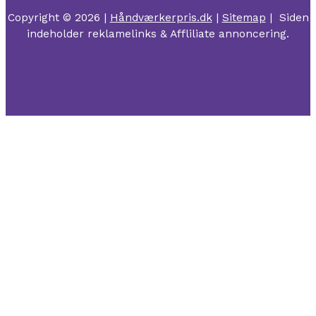
Copyright © 2026 |
Håndværkerpris.dk
|
Sitemap
| Siden
indeholder reklamelinks & Affliliate annoncering.