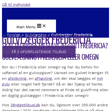
Gå til indholdet
Main Menu
Forside
»
Gulvlægger
»
Gulvlægger Fredericia
GULVLÆGGER FREDERICIA
SKAL DU BRUGE EN GULVLÆGGER I FREDERICIA?
FÅ 3 UFORPLIGTENDE TILBUD
GULVLÆGNING I FREDERICIA ELLER OMEGN
Bor du i Fredericia eller omegn og har du behov for
udførsel af en gulvopgave? Uanset om gulvet trænger til
en
afslibning
, en
afhøvling
, om der skal lægges et
nyt
gulv
eller noget helt fjerde? Så er der hjælp at hente.
Aldrig har det været nemmere at finde et gulvfirma eller
en dygtig gulvlægger i Fredericia eller omegn!
Hos
3Byggetilbud.dk
kan du, ligesom over 250.000 andre
danskere i 2021, modtage uforpligtende tilbud på dine