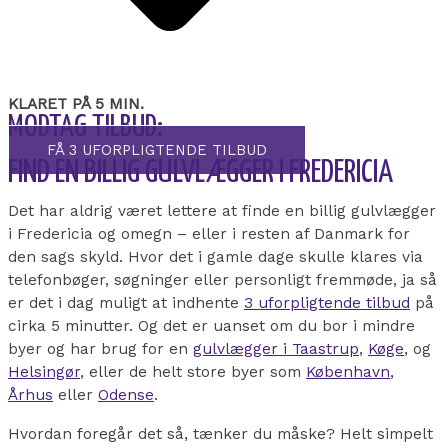
KLARET PÅ 5 MIN.
MODTAG TILBUD:
FÅ 3 UFORPLIGTENDE TILBUD
FIND EN BILLIG GULVLÆGGER I FREDERICIA
Det har aldrig været lettere at finde en billig gulvlægger
i Fredericia og omegn – eller i resten af Danmark for
den sags skyld. Hvor det i gamle dage skulle klares via
telefonbøger, søgninger eller personligt fremmøde, ja så
er det i dag muligt at indhente
3 uforpligtende tilbud
på
cirka 5 minutter. Og det er uanset om du bor i mindre
byer og har brug for en
gulvlægger i Taastrup
,
Køge
, og
Helsingør
, eller de helt store byer som
København
,
Århus
eller
Odense
.
Hvordan foregår det så, tænker du måske? Helt simpelt